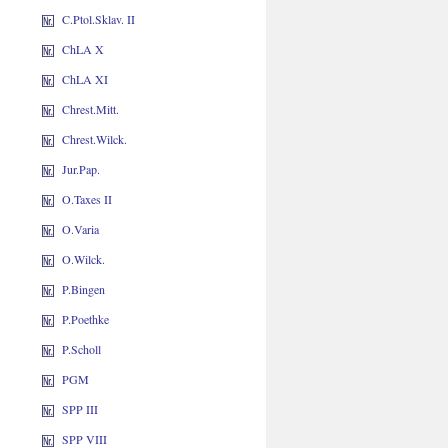
C.Ptol.Sklav. II
ChLA X
ChLA XI
Chrest.Mitt.
Chrest.Wilck.
Jur.Pap.
O.Taxes II
O.Varia
O.Wilck.
P.Bingen
P.Poethke
P.Scholl
PGM
SPP III
SPP VIII