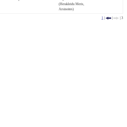
(Herakleidu Meris,
Arsinoites)
1
|
|
| 3