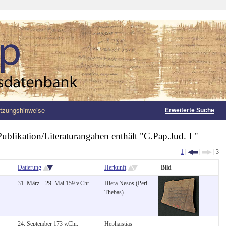
tzungshinweise
Erweiterte Suche
Publikation/Literaturangaben enthält "C.Pap.Jud. I "
1
|
|
| 3
Datierung
Herkunft
Bild
31. März – 29. Mai 159 v.Chr.
Hiera Nesos (Peri
Thebas)
24. September 173 v.Chr.
Hephaistias