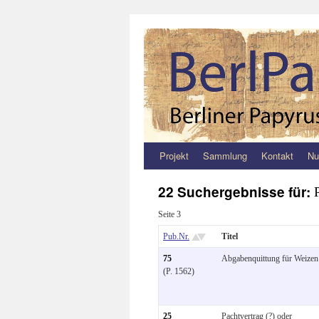
Projekt
Sammlung
Kontakt
Nu
Zum
Inhalt
22 Suchergebnisse für:
springen
Seite 3
Pub.Nr.
Titel
75
Abgabenquittung für Weizen
(P. 1562)
25
Pachtvertrag (?) oder