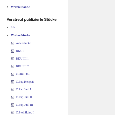
Weitere Bände
Verstreut publizierte Stücke
SB
Weitere Stücke
Actenstücke
BKU I
BKU III.1
BKU III.2
C.Ord.Ptol.
C.Pap.Hengstl
C.Pap.Jud. I
C.Pap.Jud. II
C.Pap.Jud. III
C.Ptol.Sklav. I