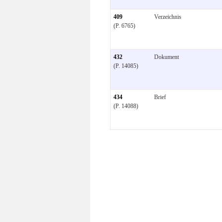
409
Verzeichnis
(P. 6765)
432
Dokument
(P. 14085)
434
Brief
(P. 14088)