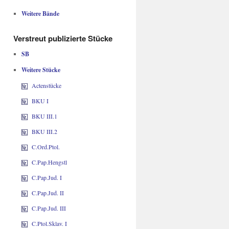
Weitere Bände
Verstreut publizierte Stücke
SB
Weitere Stücke
Actenstücke
BKU I
BKU III.1
BKU III.2
C.Ord.Ptol.
C.Pap.Hengstl
C.Pap.Jud. I
C.Pap.Jud. II
C.Pap.Jud. III
C.Ptol.Sklav. I