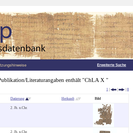
tzungshinweise
Erweiterte Suche
Publikation/Literaturangaben enthält "ChLA X "
1
|
|
|
8
Datierung
Herkunft
Bild
2. Jh. n.Chr.
2. Jh. n.Chr.