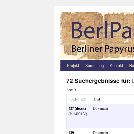
Projekt
Sammlung
Kontakt
Nu
Zum
Inhalt
72 Suchergebnisse für:
springen
Seite 3
Pub.Nr.
Titel
437 (descr.)
Dokument
(P. 14091 V)
439
Dokument