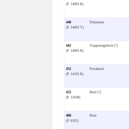
(P. 14093 R)
440
Dokument
(P. 14093 V)
442
Truppentagebuch (?)
(P. 14095 R)
452
Privatbrief
(P. 14105 R)
455
Brief (?)
(P. 14108)
408
Brief
(P. 6101)