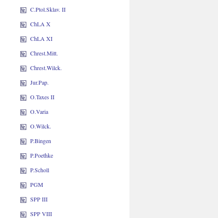
C.Ptol.Sklav. II
ChLA X
ChLA XI
Chrest.Mitt.
Chrest.Wilck.
Jur.Pap.
O.Taxes II
O.Varia
O.Wilck.
P.Bingen
P.Poethke
P.Scholl
PGM
SPP III
SPP VIII