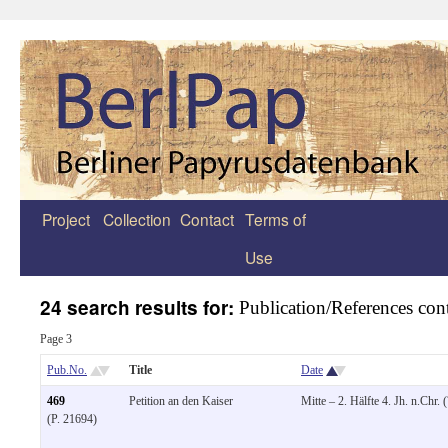
Project
Collection
Contact
Terms of
Zum
Use
Inhalt
springen
24 search results for:
Publication/References co
Page 3
Pub.No.
Title
Date
469
Petition an den Kaiser
Mitte – 2. Hälfte 4. Jh. n.Chr. (
(P. 21694)