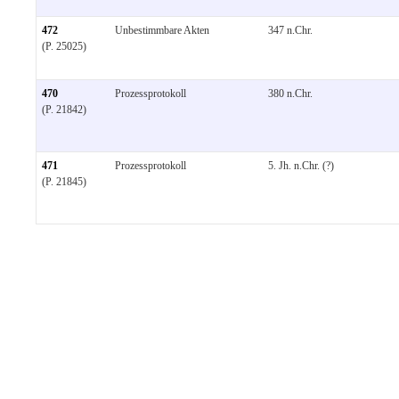
472
Unbestimmbare Akten
347 n.Chr.
(P. 25025)
470
Prozessprotokoll
380 n.Chr.
(P. 21842)
471
Prozessprotokoll
5. Jh. n.Chr. (?)
(P. 21845)