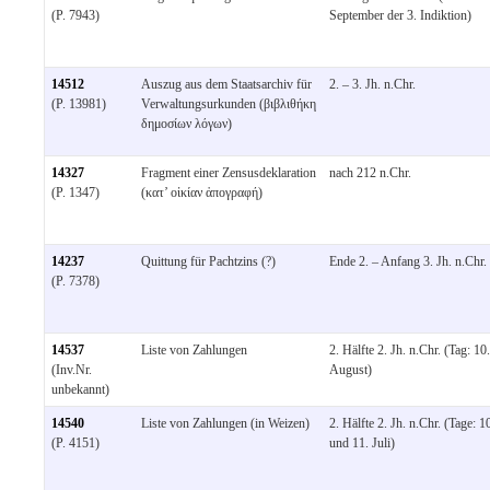
(P. 7943)
September der 3. Indiktion)
14512
Auszug aus dem Staatsarchiv für
2. – 3. Jh. n.Chr.
(P. 13981)
Verwaltungsurkunden (βιβλιθήκη
δημοσίων λόγων)
14327
Fragment einer Zensusdeklaration
nach 212 n.Chr.
(P. 1347)
(κατ’ οἰκίαν ἀπογραφή)
14237
Quittung für Pachtzins (?)
Ende 2. – Anfang 3. Jh. n.Chr.
(P. 7378)
14537
Liste von Zahlungen
2. Hälfte 2. Jh. n.Chr. (Tag: 10.
(Inv.Nr.
August)
unbekannt)
14540
Liste von Zahlungen (in Weizen)
2. Hälfte 2. Jh. n.Chr. (Tage: 1
(P. 4151)
und 11. Juli)