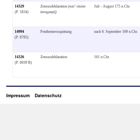
14329
Zensusdeklaration (κατ’ οἰκίαν
Juli – August 175 n.Chr.
(P. 1834)
ἀπογραφή)
14994
Penthemerosquittung
nach 6. September 169 n.Chr.
(P. 8785)
14326
Zensusdeklaration
161 n.Chr.
(P. 6939 R)
Impressum
Datenschutz