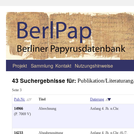
Projekt
Sammlung
Kontakt
Nutzungshinweise
Zum
Inhalt
43 Suchergebnisse für:
Publikation/Literaturan
springen
Seite 3
Pub.Nr.
Titel
Datierung
14966
Abrechnung
Anfang 4. Jh. n.Chr.
(P. 7069 V)
14233
Abgabenquittung
Anfang 4. Jh. n.Chr. (6./7.