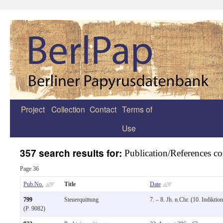
Project
Collection
Contact
Terms of
Zum
Use
Inhalt
springen
357 search results for:
Publication/References co
Page 36
Pub.No.
Title
Date
799
Steuerquittung
7. – 8. Jh. n.Chr. (10. Indiktion
(P. 9082)