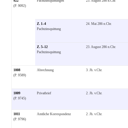
922
Pachtzinsquittungen
23. August 286 n.Chr.
(P. 9092)
Z. 1–4
24. Mai 286 n.Chr.
Pachtzinsquittung
Z. 5–12
23. August 286 n.Chr.
Pachtzinsquittung
1008
Abrechnung
3. Jh. v.Chr.
(P. 9589)
1009
Privatbrief
2. Jh. v.Chr.
(P. 9745)
1011
Amtliche Korrespondenz
2. Jh. v.Chr.
(P. 9796)