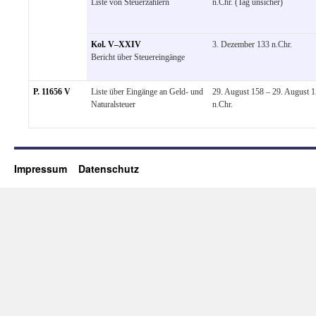
Liste von Steuerzahlern
n.Chr. (Tag unsicher)
Kol. V–XXIV
3. Dezember 133 n.Chr.
Bericht über Steuereingänge
P. 11656 V
Liste über Eingänge an Geld- und
29. August 158 – 29. August 
Naturalsteuer
n.Chr.
Impressum
Datenschutz