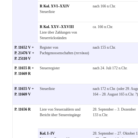
R Kol. XVI–XXIV
nach 166 n.Chr.
Steuerliste
R Kol. XXV–XXVIII
ca. 166 n.Chr.
Liste über Zahlungen von
Steuerrückständen
P. 11652 V +
Register von
nach 155 n.Chr.
P. 21476 V +
Pachtgenossenschaften (πιττάκια)
P. 25110 V
P. 11655 R +
Steuerregister
nach 24. Juli 172 n.Chr.
P. 11669 R
P. 11655 V +
Steuerliste
nach 172 n.Chr. (oder 29. Aug
P. 11669 V
164 – 28. August 165 n.Chr. ?)
P. 11656 R
Liste von Steuerzahlern und
28. September – 3. Dezember
Bericht über Steuereingänge
133 n.Chr.
Kol. I–IV
28. September – 27. Oktober 