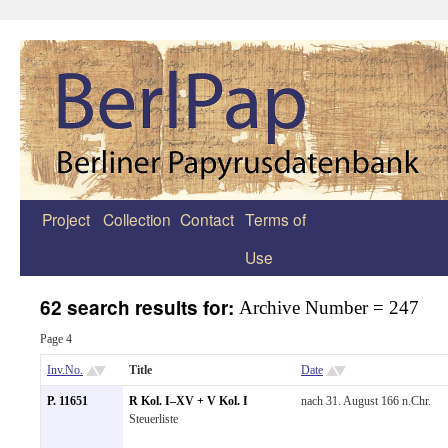
Project
Collection
Contact
Terms of
Zum
Use
Inhalt
springen
62 search results for:
Archive Number = 247
Page 4
Inv.No.
Title
Date
P. 11651
R Kol. I–XV + V Kol. I
nach 31. August 166 n.Chr.
Steuerliste