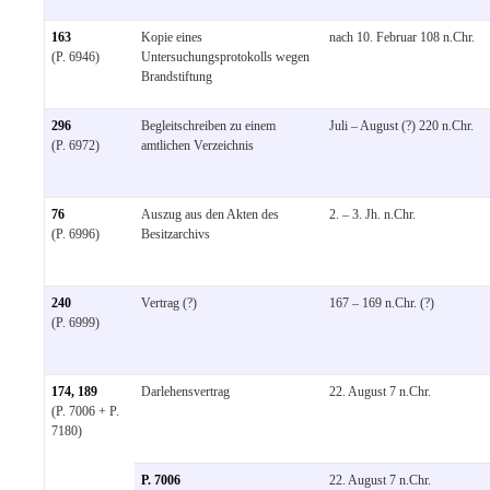
163
Kopie eines
nach 10. Februar 108 n.Chr.
(P. 6946)
Untersuchungsprotokolls wegen
Brandstiftung
296
Begleitschreiben zu einem
Juli – August (?) 220 n.Chr.
(P. 6972)
amtlichen Verzeichnis
76
Auszug aus den Akten des
2. – 3. Jh. n.Chr.
(P. 6996)
Besitzarchivs
240
Vertrag (?)
167 – 169 n.Chr. (?)
(P. 6999)
174, 189
Darlehensvertrag
22. August 7 n.Chr.
(P. 7006 + P.
7180)
P. 7006
22. August 7 n.Chr.