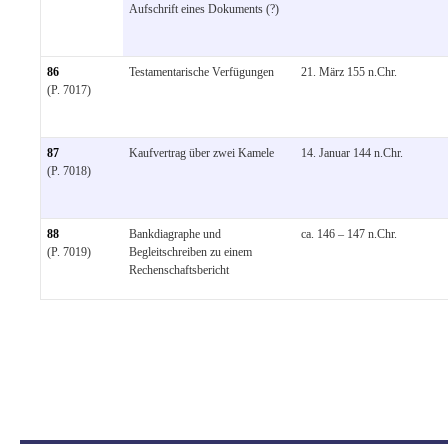
Aufschrift eines Dokuments (?)
86
Testamentarische Verfügungen
21. März 155 n.Chr.
(P. 7017)
87
Kaufvertrag über zwei Kamele
14. Januar 144 n.Chr.
(P. 7018)
88
Bankdiagraphe und
ca. 146 – 147 n.Chr.
(P. 7019)
Begleitschreiben zu einem
Rechenschaftsbericht