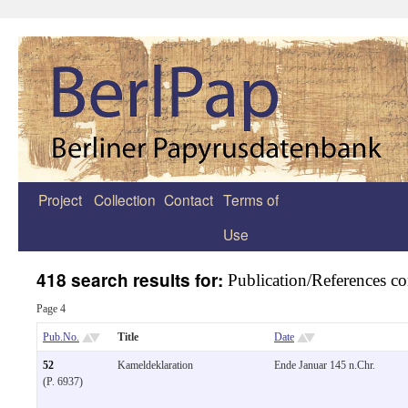
Project
Collection
Contact
Terms of
Zum
Use
Inhalt
springen
418 search results for:
Publication/References c
Page 4
Pub.No.
Title
Date
52
Kameldeklaration
Ende Januar 145 n.Chr.
(P. 6937)