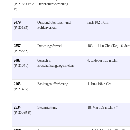
(P. 21883 Fr. c
Darlehensrückzahlung
R)
2479
Quittung über Esel- und
nach 102 n.Chr.
(P. 25133)
Fohlenverkauf
2557
Datierungsformel
103 – 114 n.Chr. (Tag: 16. Jun
(P. 25532)
2487
Gesuch in
4. Oktober 103 n.Chr.
(P. 21641)
Erbschaftsangelegenheiten
2465
Zahlungsaufforderung
1. Juni 108 n.Chr.
(P. 21495)
2534
Steuerquittung
18. Mai 109 n.Chr. (?)
(P. 25539 R)