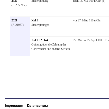
2527
Steuerquittung
nach 18. Mai 109 n.Chr. (?)
(P. 25539 V)
2521
Kol. I
vor 27. März 110 n.Chr.
(P. 21937)
Steuerqittungen
Kol. II Z. 1–4
27. März – 25. April 110 n.Chr
Quittung über die Zahlung der
Gartensteuer und anderer Steuern
Impressum
Datenschutz