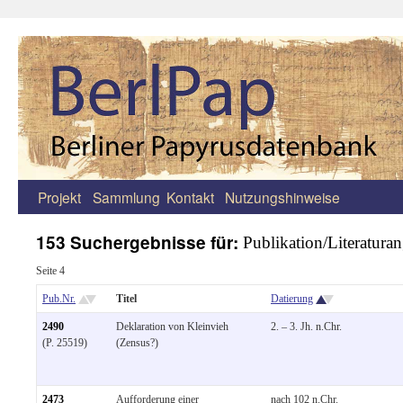
Projekt
Sammlung
Kontakt
Nutzungshinweise
Zum
Inhalt
153 Suchergebnisse für:
Publikation/Literatur
springen
Seite 4
Pub.Nr.
Titel
Datierung
2490
Deklaration von Kleinvieh
2. – 3. Jh. n.Chr.
(P. 25519)
(Zensus?)
2473
Aufforderung einer
nach 102 n.Chr.