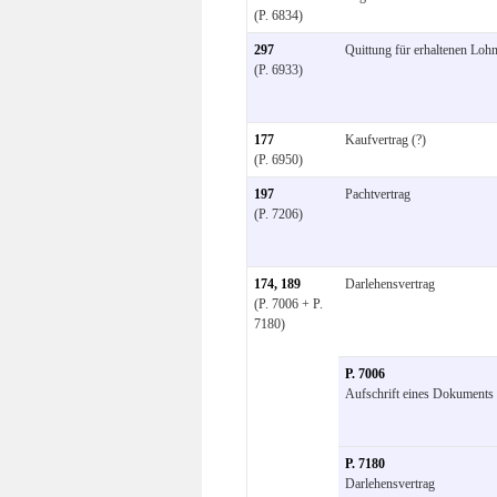
(P. 6834)
297
Quittung für erhaltenen Loh
(P. 6933)
177
Kaufvertrag (?)
(P. 6950)
197
Pachtvertrag
(P. 7206)
174, 189
Darlehensvertrag
(P. 7006 + P.
7180)
P. 7006
Aufschrift eines Dokuments 
P. 7180
Darlehensvertrag