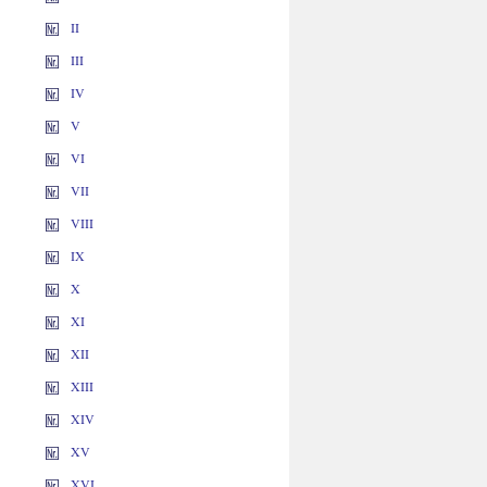
II
III
IV
V
VI
VII
VIII
IX
X
XI
XII
XIII
XIV
XV
XVI