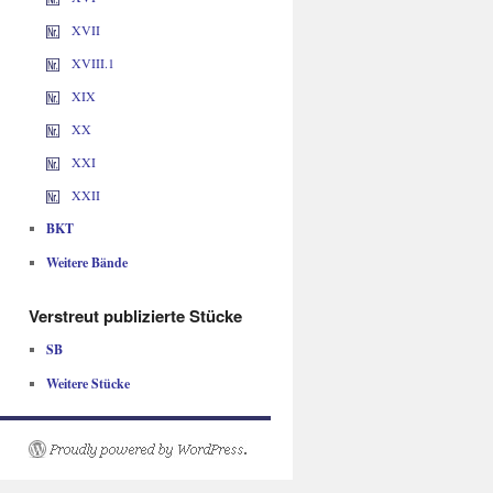
XVII
XVIII.1
XIX
XX
XXI
XXII
BKT
Weitere Bände
Verstreut publizierte Stücke
SB
Weitere Stücke