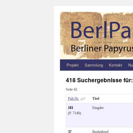
Projekt
Sammlung
Kontakt
Nu
Zum
Inhalt
418 Suchergebnisse für
springen
Seite 42
Pub.Nr.
Titel
181
Eingabe
(P. 7140)
37
Begleitbrief