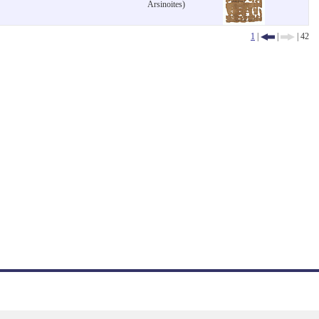
Arsinoites)
1
|
|
| 42