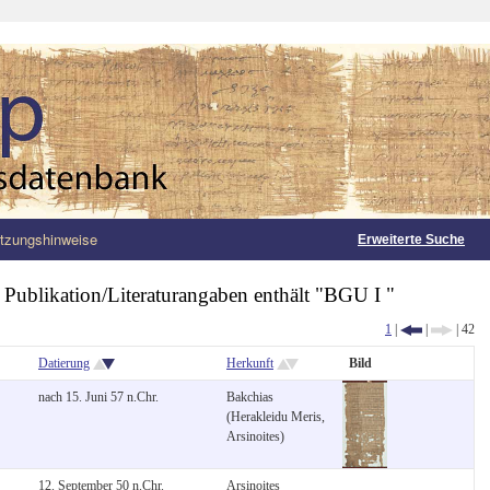
tzungshinweise
Erweiterte Suche
:
Publikation/Literaturangaben enthält "BGU I "
1
|
|
| 42
Datierung
Herkunft
Bild
nach 15. Juni 57 n.Chr.
Bakchias
(Herakleidu Meris,
Arsinoites)
12. September 50 n.Chr.
Arsinoites