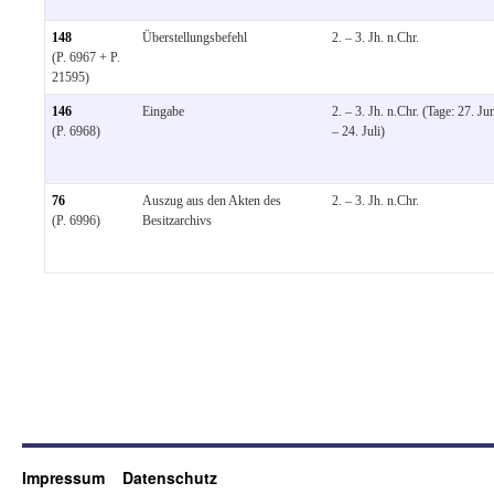
148
Überstellungsbefehl
2. – 3. Jh. n.Chr.
(P. 6967 + P.
21595)
146
Eingabe
2. – 3. Jh. n.Chr. (Tage: 27. Ju
(P. 6968)
– 24. Juli)
76
Auszug aus den Akten des
2. – 3. Jh. n.Chr.
(P. 6996)
Besitzarchivs
Impressum
Datenschutz