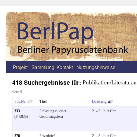
Projekt
Sammlung
Kontakt
Nutzungshinweise
Zum
Inhalt
418 Suchergebnisse für:
Publikation/Literatura
springen
Seite 5
Pub.Nr.
Titel
Datierung
333
Einladung zu einer
2. – 3. Jh. n.Chr.
(P. 6836)
Geburtstagsfeier
276
Privatbrief
2. – 3. Jh. n.Chr.