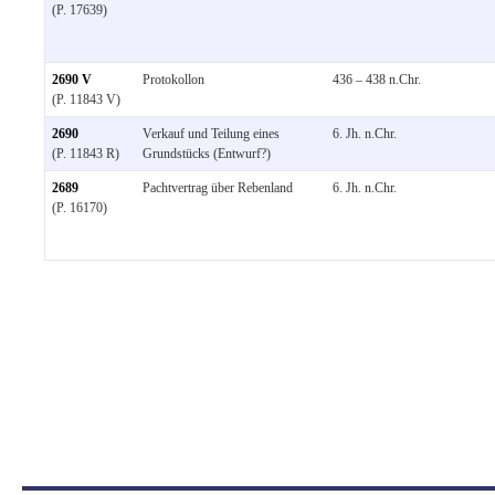
(P. 17639)
2690 V
Protokollon
436 – 438 n.Chr.
(P. 11843 V)
2690
Verkauf und Teilung eines
6. Jh. n.Chr.
(P. 11843 R)
Grundstücks (Entwurf?)
2689
Pachtvertrag über Rebenland
6. Jh. n.Chr.
(P. 16170)