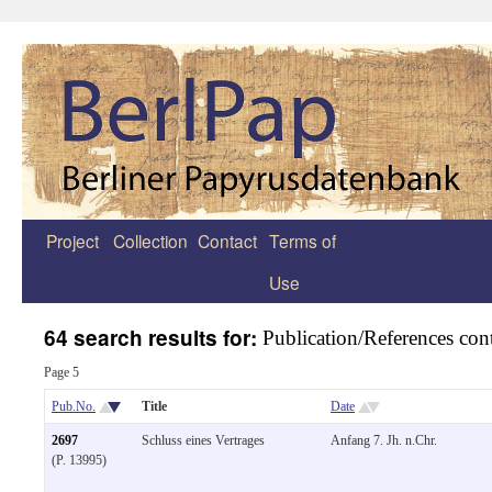
Project
Collection
Contact
Terms of
Zum
Use
Inhalt
springen
64 search results for:
Publication/References co
Page 5
Pub.No.
Title
Date
2697
Schluss eines Vertrages
Anfang 7. Jh. n.Chr.
(P. 13995)