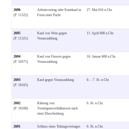
2696
Arbeitsvertrag oder Erntekauf in
27. Mai 616 n.Chr.
(P. 11322)
Form einer Pacht
2695
Kauf von Wein gegen
11. April 608 n.Chr.
(P. 11321)
Vorauszahlung
2694
Kauf von Fässern gegen
16. Januar 608 n.Chr.
(P. 16371)
Vorauszahlung
2693
Kauf gegen Vorauszahlung
6. – 7. Jh. n.Chr.
(P. 16165)
2692
Klärung von
6. Jh. n.Chr.
(P. 16168)
Vermögensverhältnissen nach
einer Ehescheidung
2691
Schluss eines Teilungsvertrages
6. Jh. n.Chr.