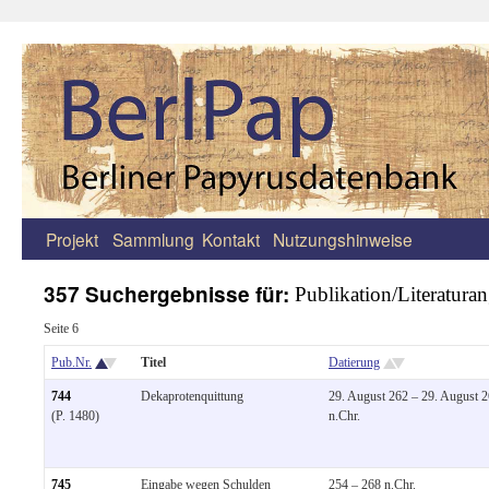
Projekt
Sammlung
Kontakt
Nutzungshinweise
Zum
Inhalt
357 Suchergebnisse für:
Publikation/Literatura
springen
Seite 6
Pub.Nr.
Titel
Datierung
744
Dekaprotenquittung
29. August 262 – 29. August 
(P. 1480)
n.Chr.
745
Eingabe wegen Schulden
254 – 268 n.Chr.