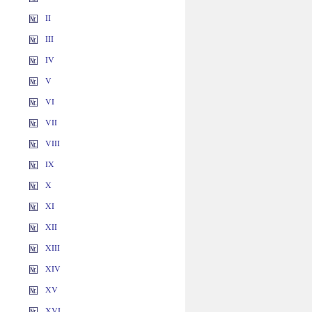
II
III
IV
V
VI
VII
VIII
IX
X
XI
XII
XIII
XIV
XV
XVI