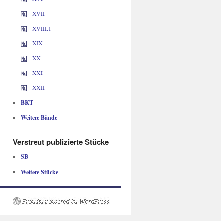
XVII
XVIII.1
XIX
XX
XXI
XXII
BKT
Weitere Bände
Verstreut publizierte Stücke
SB
Weitere Stücke