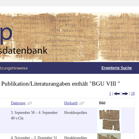
tzungshinweise
Erweiterte Suche
:
Publikation/Literaturangaben enthält "BGU VIII "
1
|
|
|
18
Datierung
Herkunft
Bild
5. September 50 – 4. September
Herakleopolites
49 v.Chr.
4. November – 3. Dezember 51
Herakleopolites