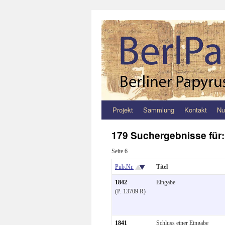
Projekt
Sammlung
Kontakt
Nu
Zum
Inhalt
179 Suchergebnisse für
springen
Seite 6
Pub.Nr.
Titel
1842
Eingabe
(P. 13709 R)
1841
Schluss einer Eingabe