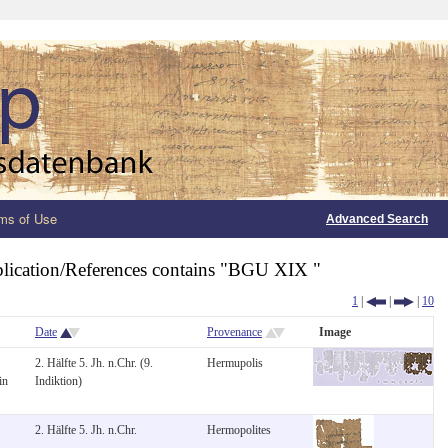
ms of Use
Advanced Search
lication/References contains "BGU XIX "
1
|
|
|
10
Date
Provenance
Image
2. Hälfte 5. Jh. n.Chr. (9.
Hermupolis
in
Indiktion)
2. Hälfte 5. Jh. n.Chr.
Hermopolites