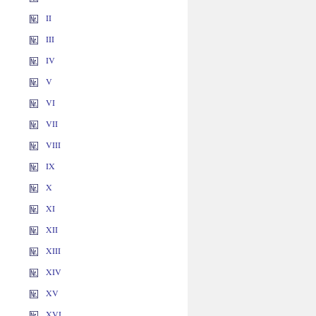
II
III
IV
V
VI
VII
VIII
IX
X
XI
XII
XIII
XIV
XV
XVI