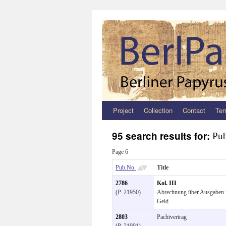
Project
Collection
Contact
Ter
Zum
Inhalt
95 search results for:
Pub
springen
Page 6
Pub.No.
Title
2786
Kol. III
(P. 21950)
Abrechnung über Ausgaben 
Geld
2803
Pachtvertrag
(P. 21991)