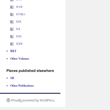
XVII
XVIII.1
XIX
XX
XXI
XXII
BKT
Other Volumes
Pieces published elsewhere
SB
Other Publications