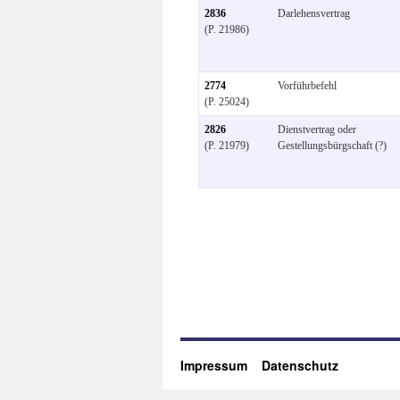
2836
Darlehensvertrag
(P. 21986)
2774
Vorführbefehl
(P. 25024)
2826
Dienstvertrag oder
(P. 21979)
Gestellungsbürgschaft (?)
Impressum
Datenschutz