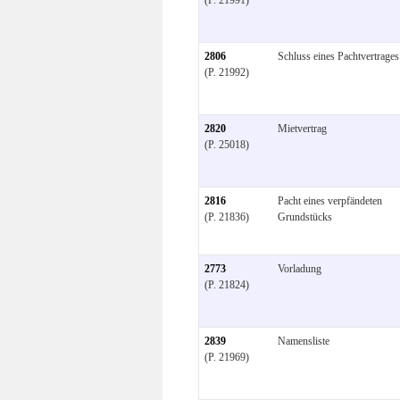
2806
Schluss eines Pachtvertrages
(P. 21992)
2820
Mietvertrag
(P. 25018)
2816
Pacht eines verpfändeten
(P. 21836)
Grundstücks
2773
Vorladung
(P. 21824)
2839
Namensliste
(P. 21969)