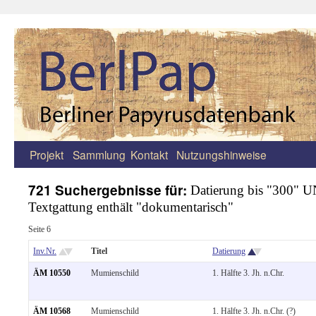
Projekt
Sammlung
Kontakt
Nutzungshinweise
Zum
Inhalt
721 Suchergebnisse für:
Datierung bis "300" 
Textgattung enthält "dokumentarisch"
springen
Seite 6
Inv.Nr.
Titel
Datierung
ÄM 10550
Mumienschild
1. Hälfte 3. Jh. n.Chr.
ÄM 10568
Mumienschild
1. Hälfte 3. Jh. n.Chr. (?)