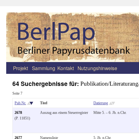
Projekt
Sammlung
Kontakt
Nutzungshinweise
Zum
Inhalt
64 Suchergebnisse für:
Publikation/Literaturan
springen
Seite 7
Pub.Nr.
Titel
Datierung
2678
Auszug aus einem Steuerregister
Mitte 5. – 6. Jh. n.Chr.
(P. 11851)
2677
Namensliste
5. Jh. n.Chr.