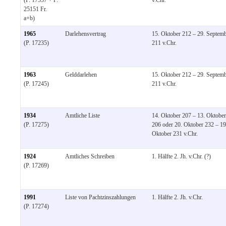
25151 Fr.
a+b)
1965
Darlehensvertrag
15. Oktober 212 – 29. Septem
(P. 17235)
211 v.Chr.
1963
Gelddarlehen
15. Oktober 212 – 29. Septem
(P. 17245)
211 v.Chr.
1934
Amtliche Liste
14. Oktober 207 – 13. Oktober
(P. 17275)
206 oder 20. Oktober 232 – 19
Oktober 231 v.Chr.
1924
Amtliches Schreiben
1. Hälfte 2. Jh. v.Chr. (?)
(P. 17269)
1991
Liste von Pachtzinszahlungen
1. Hälfte 2. Jh. v.Chr.
(P. 17274)