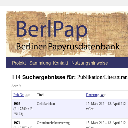
Projekt
Sammlung
Kontakt
Nutzungshinweise
Zum
Inhalt
114 Suchergebnisse für:
Publikation/Literatur
springen
Seite 9
Pub.Nr.
Titel
Datierung
1962
Gelddarlehen
15. März 212 – 13. April 212
(P. 17540 + P.
v.Chr.
25173)
1974
Grundstückskaufvertrag
15. März 212 – 13. April 212
(P. 17557 + P.
v.Chr.