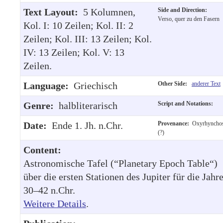
Text Layout:
5 Kolumnen,
Side and Direction:
Verso, quer zu den Fasern
Kol. I: 10 Zeilen; Kol. II: 2
Zeilen; Kol. III: 13 Zeilen; Kol.
IV: 13 Zeilen; Kol. V: 13
Zeilen.
Language:
Griechisch
Other Side:
anderer Text
Genre:
halbliterarisch
Script and Notations:
Date:
Ende 1. Jh. n.Chr.
Provenance:
Oxyrhyncho
(?)
Content:
Astronomische Tafel (“Planetary Epoch Table“)
über die ersten Stationen des Jupiter für die Jahr
30–42 n.Chr.
Weitere Details
.