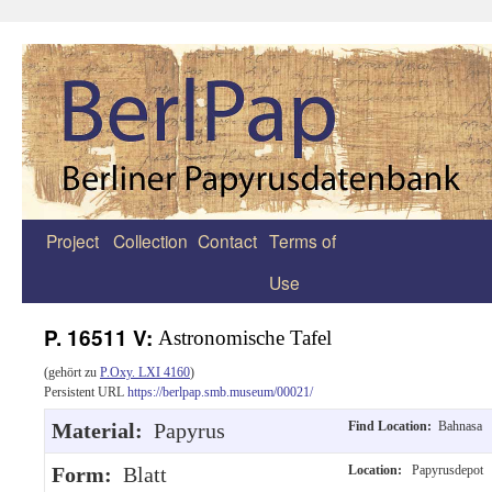
Project
Collection
Contact
Terms of
Zum
Use
Inhalt
springen
P. 16511 V:
Astronomische Tafel
(gehört zu
P.Oxy. LXI 4160
)
Persistent URL
https://berlpap.smb.museum/00021/
Material:
Papyrus
Find Location:
Bahnasa
Form:
Blatt
Location:
Papyrusdepot