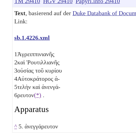
TM 29410
HGV 29410
Papyri.info 29410
Text
, basierend auf der
Duke Databank of Docum
Link:
sb.1.4226.xml
1
Ἀγρειππινιανῆς
2
καὶ Ῥουτιλλιανῆς
3
οὐσίας τοῦ κυρίου
4
Αὐτοκράτορος ἀ-
5
τελὴν καὶ ἀνενγά-
6
ρευτον
(*)
.
Apparatus
^
5. ἀνεγγάρευτον