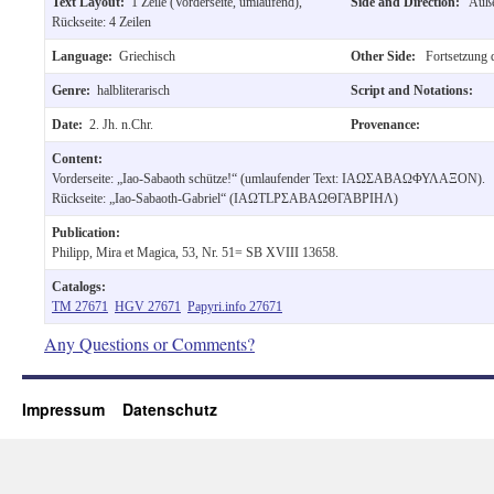
Text Layout:
1 Zeile (Vorderseite, umlaufend),
Side and Direction:
Auße
Rückseite: 4 Zeilen
Language:
Griechisch
Other Side:
Fortsetzung 
Genre:
halbliterarisch
Script and Notations:
Date:
2. Jh. n.Chr.
Provenance:
Content:
Vorderseite: „Iao-Sabaoth schütze!“ (umlaufender Text: ІΑΩΣΑΒΑΩΦΥΛΑΞΟΝ).
Rückseite: „Iao-Sabaoth-Gabriel“ (ІΑΩΤLΡΣΑΒΑΩΘΓΑΒΡΙΗΛ)
Publication:
Philipp, Mira et Magica, 53, Nr. 51= SB XVIII 13658.
Catalogs:
TM 27671
HGV 27671
Papyri.info 27671
Any Questions or Comments?
Impressum
Datenschutz