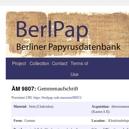
Project
Collection
Contact
Terms of
Zum
Use
Inhalt
springen
ÄM 9807:
Gemmenaufschrift
Persistent URL
https://berlpap.smb.museum/00051/
Material:
Stein (Chalcedon)
Acquisition:
übernommen
(Kasten A II).
Form:
Gemme
Location:
Kleinfundedep