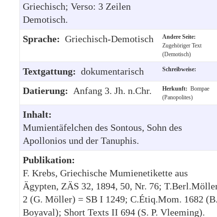
Griechisch; Verso: 3 Zeilen
Demotisch.
Sprache:
Griechisch-Demotisch
Andere Seite:
Zugehöriger Text
(Demotisch)
Textgattung:
dokumentarisch
Schreibweise:
Datierung:
Anfang 3. Jh. n.Chr.
Herkunft:
Bompae
(Panopolites)
Inhalt:
Mumientäfelchen des Sontous, Sohn des
Apollonios und der Tanuphis.
Publikation:
F. Krebs, Griechische Mumienetikette aus
Ägypten, ZÄS 32, 1894, 50, Nr. 76; T.Berl.Mölle
2 (G. Möller) = SB I 1249; C.Étiq.Mom. 1682 (B
Boyaval); Short Texts II 694 (S. P. Vleeming).