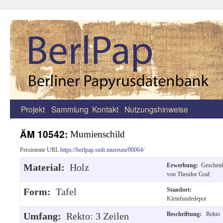
Projekt
Sammlung
Kontakt
Nutzungshinweise
Zum
Inhalt
ÄM 10542:
Mumienschild
springen
Persistente URL
https://berlpap.smb.museum/00064/
Material:
Holz
Erwerbung:
Geschen
von Theodor Graf.
Form:
Tafel
Standort:
Kleinfundedepot
Umfang:
Rekto: 3 Zeilen
Beschriftung:
Rekto