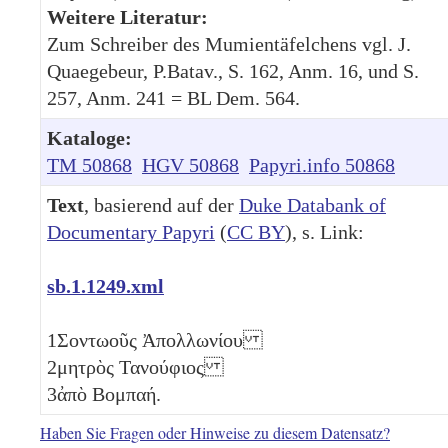
Weitere Literatur:
Zum Schreiber des Mumientäfelchens vgl. J.
Quaegebeur, P.Batav., S. 162, Anm. 16, und S.
257, Anm. 241 = BL Dem. 564.
Kataloge:
TM 50868
HGV 50868
Papyri.info 50868
Text
, basierend auf der
Duke Databank of
Documentary Papyri
(
CC BY
), s. Link:
sb.1.1249.xml
1
Σοντωοῦς Ἀπολλωνίου
2
μητρὸς Τανούφιος
3
ἀπὸ Βομπαή.
Haben Sie Fragen oder Hinweise zu diesem Datensatz?