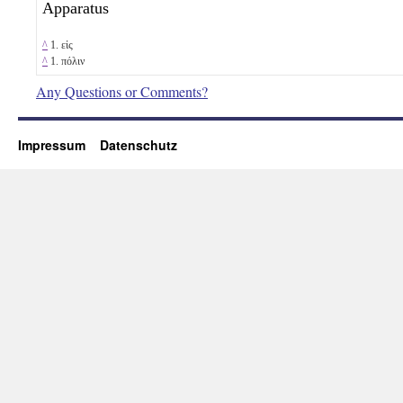
Apparatus
^
1. εἰς
^
1. πόλιν
Any Questions or Comments?
Impressum
Datenschutz