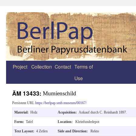
Project
Collection
Contact
Terms of
Zum
Use
Inhalt
springen
ÄM 13433:
Mumienschild
Persistent URL
https://berlpap.smb.museum/00167/
Material:
Holz
Acquisition:
Ankauf durch C. Reinhardt 1897.
Form:
Tafel
Location:
Kleinfundedepot
Text Layout:
4 Zeilen
Side and Direction:
Rekto