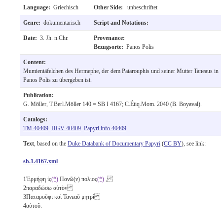
Language:
Griechisch
Other Side:
unbeschriftet
Genre:
dokumentarisch
Script and Notations:
Date:
3. Jh. n.Chr.
Provenance:
Bezugsorte:
Panos Polis
Content:
Mumientäfelchen des Hermephe, der dem Patarouphis und seiner Mutter Taneaus in
Panos Polis zu übergeben ist.
Publication:
G. Möller, T.Berl.Möller 140 = SB I 4167; C.Étiq.Mom. 2040 (B. Boyaval).
Catalogs:
TM 40409
HGV 40409
Papyri.info 40409
Text
, based on the
Duke Databank of Documentary Papyri
(
CC BY
), see link:
sb.1.4167.xml
1
Ἑρμήφη ἰς
(*)
Πανῶ(ν) πολιος
(*)
,
2
παραδώσω αὐτὸν
3
Παταροῦφι καὶ Τανεαῦ μητρὶ
4
αὐτοῦ.