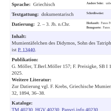
Sprache:
Griechisch
Andere Seite:
unbe
Textgattung:
dokumentarisch
Schreibweise:
Datierung:
2. – 3. Jh. n.Chr.
Herkunft:
Panos Po
Bezugsorte:
Panos 
Inhalt:
Mumientäfelchen des Didymos, Sohn des Tatriph
ist
P. 13440
.
Publikation:
G. Möller, T.Berl.Möller 157; F. Preisigke, SB 
2025.
Weitere Literatur:
Zur Datierung vgl. F. Krebs, Griechische Mumie
32, 1894, 36–38.
Kataloge:
TM 40230
HGV 40230
Papyri.info 40230