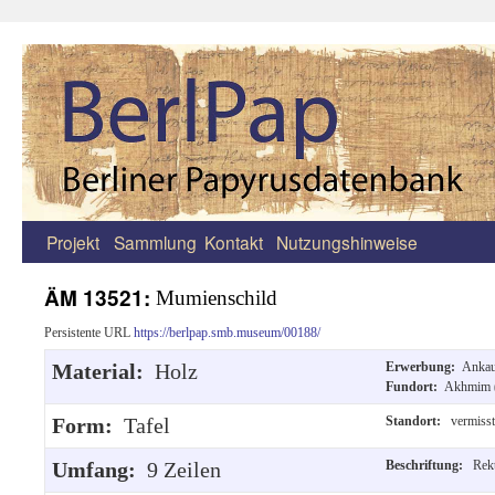
Projekt
Sammlung
Kontakt
Nutzungshinweise
Zum
Inhalt
ÄM 13521:
Mumienschild
springen
Persistente URL
https://berlpap.smb.museum/00188/
Material:
Holz
Erwerbung:
Ankau
Fundort:
Akhmim 
Form:
Tafel
Standort:
vermisst
Umfang:
9 Zeilen
Beschriftung:
Rek