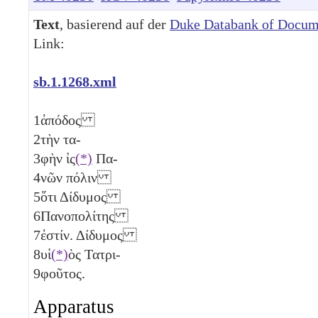
Text
, basierend auf der
Duke Databank of Docum
Link:
sb.1.1268.xml
1
ἀπόδος
2
τὴν τα-
3
φὴν ἰς
(*)
Πα-
4
νῶν πόλιν
5
ὅτι Δίδυμος
6
Πανοπολίτης
7
ἐστίν. Δίδυμος
8
υἱ
(*)
ὸς Τατρι-
9
φοῦτος.
Apparatus