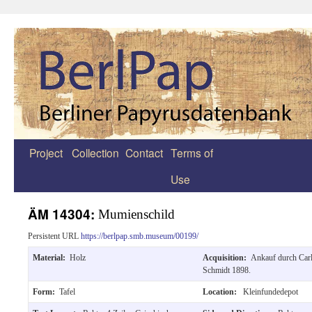
Project
Collection
Contact
Terms of
Zum
Use
Inhalt
springen
ÄM 14304:
Mumienschild
Persistent URL
https://berlpap.smb.museum/00199/
Material:
Holz
Acquisition:
Ankauf durch Car
Schmidt 1898.
Form:
Tafel
Location:
Kleinfundedepot