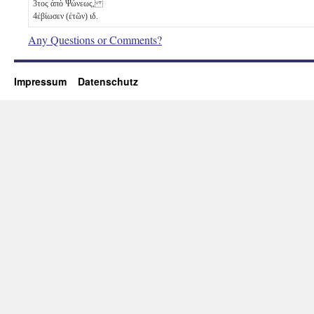
3
τος ἀπὸ Ψώνεως,
4
ἐβίωσεν (ἐτῶν)
ιδ
.
Any Questions or Comments?
Impressum
Datenschutz