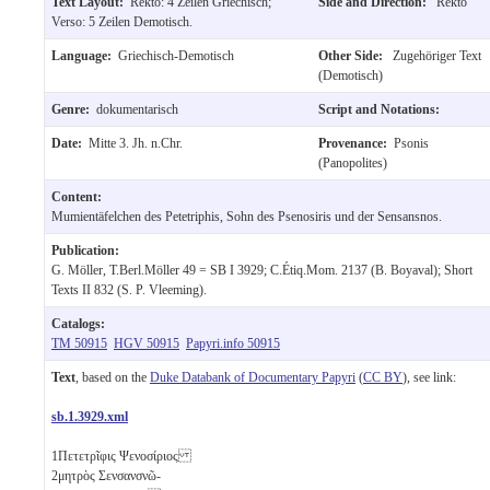
Text Layout:
Rekto: 4 Zeilen Griechisch;
Side and Direction:
Rekto
Verso: 5 Zeilen Demotisch.
Language:
Griechisch-Demotisch
Other Side:
Zugehöriger Text
(Demotisch)
Genre:
dokumentarisch
Script and Notations:
Date:
Mitte 3. Jh. n.Chr.
Provenance:
Psonis
(Panopolites)
Content:
Mumientäfelchen des Petetriphis, Sohn des Psenosiris und der Sensansnos.
Publication:
G. Möller, T.Berl.Möller 49 = SB I 3929; C.Étiq.Mom. 2137 (B. Boyaval); Short
Texts II 832 (S. P. Vleeming).
Catalogs:
TM 50915
HGV 50915
Papyri.info 50915
Text
, based on the
Duke Databank of Documentary Papyri
(
CC BY
), see link:
sb.1.3929.xml
1
Πετετρῖφις Ψενοσίριος
2
μητρὸς Σενσανσνῶ-