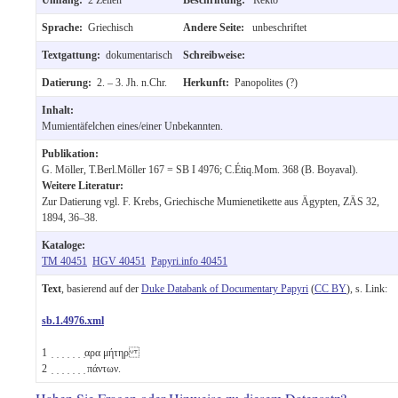
Sprache:
Griechisch
Andere Seite:
unbeschriftet
Textgattung:
dokumentarisch
Schreibweise:
Datierung:
2. – 3. Jh. n.Chr.
Herkunft:
Panopolites (?)
Inhalt:
Mumientäfelchen eines/einer Unbekannten.
Publikation:
G. Möller, T.Berl.Möller 167 = SB I 4976; C.Étiq.Mom. 368 (B. Boyaval).
Weitere Literatur:
Zur Datierung vgl. F. Krebs, Griechische Mumienetikette aus Ägypten, ZÄS 32,
1894, 36–38.
Kataloge:
TM 40451
HGV 40451
Papyri.info 40451
Text
, basierend auf der
Duke Databank of Documentary Papyri
(
CC BY
), s. Link:
sb.1.4976.xml
1
̣ ̣ ̣ ̣ ̣ ̣ ̣αρα μήτηρ
2
̣ ̣ ̣ ̣ ̣ ̣ ̣ πάντων.