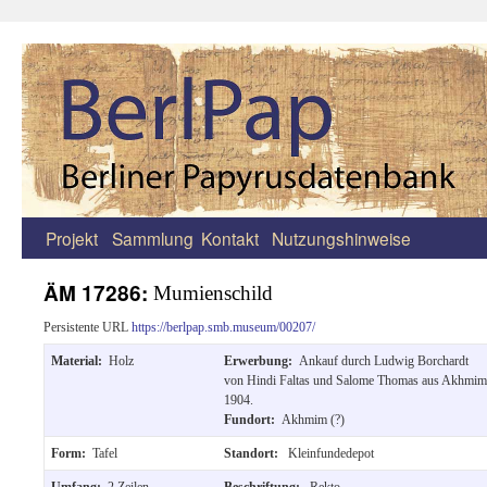
Projekt
Sammlung
Kontakt
Nutzungshinweise
Zum
Inhalt
ÄM 17286:
Mumienschild
springen
Persistente URL
https://berlpap.smb.museum/00207/
Material:
Holz
Erwerbung:
Ankauf durch Ludwig Borchardt
von Hindi Faltas und Salome Thomas aus Akhmim
1904.
Fundort:
Akhmim (?)
Form:
Tafel
Standort:
Kleinfundedepot
Umfang:
2 Zeilen
Beschriftung:
Rekto