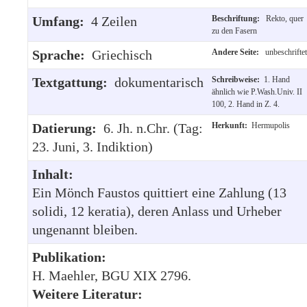
Umfang:
4 Zeilen
Beschriftung:
Rekto, quer
zu den Fasern
Sprache:
Griechisch
Andere Seite:
unbeschriftet
Textgattung:
dokumentarisch
Schreibweise:
1. Hand
ähnlich wie P.Wash.Univ. II
100, 2. Hand in Z. 4.
Datierung:
6. Jh. n.Chr. (Tag:
Herkunft:
Hermupolis
23. Juni, 3. Indiktion)
Inhalt:
Ein Mönch Faustos quittiert eine Zahlung (13
solidi, 12 keratia), deren Anlass und Urheber
ungenannt bleiben.
Publikation:
H. Maehler, BGU XIX 2796.
Weitere Literatur: