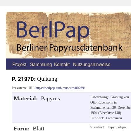
Projekt
Sammlung
Kontakt
Nutzungshinweise
Zum
Inhalt
P. 21970:
Quittung
springen
Persistente URL
https://berlpap.smb.museum/00269/
Material:
Papyrus
Erwerbung:
Grabung von
Otto Rubensohn in
Eschmunen am 29. Dezembe
1904 (Blechkiste 148).
Fundort:
Eschmunen
Form:
Blatt
Standort:
Papyrusdepot