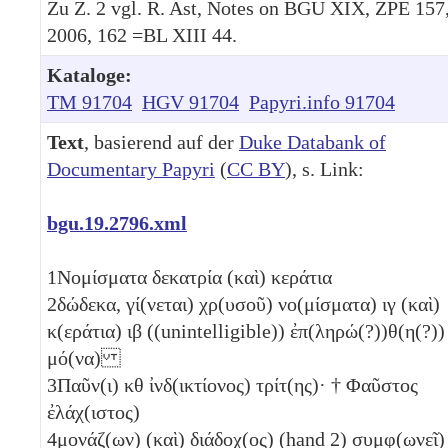
Zu Z. 2 vgl. R. Ast, Notes on BGU XIX, ZPE 157
2006, 162 =BL XIII 44.
Kataloge:
TM 91704
HGV 91704
Papyri.info 91704
Text
, basierend auf der
Duke Databank of
Documentary Papyri
(
CC BY
), s. Link:
bgu.19.2796.xml
1
Νομίσματα δεκατρία (καὶ) κεράτια
2
δώδεκα, γί(νεται) χρ(υσοῦ) νο(μίσματα)
ιγ
(καὶ)
κ(εράτια)
ιβ
((unintelligible)) ἐπ(ληρώ(?))θ(η(?))
μό(να)
3
Παῦν(ι)
κθ
ἰνδ(ικτίονος) τρίτ(ης)· † Φαῦστος
ἐλάχ(ιστος)
4
μονάζ(ων) (καὶ) διάδοχ(ος) (hand 2) συμφ(ωνεῖ)