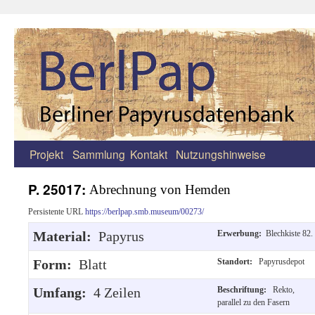
Projekt
Sammlung
Kontakt
Nutzungshinweise
Zum
Inhalt
P. 25017:
Abrechnung von Hemden
springen
Persistente URL
https://berlpap.smb.museum/00273/
Material:
Papyrus
Erwerbung:
Blechkiste 82.
Form:
Blatt
Standort:
Papyrusdepot
Umfang:
4 Zeilen
Beschriftung:
Rekto,
parallel zu den Fasern