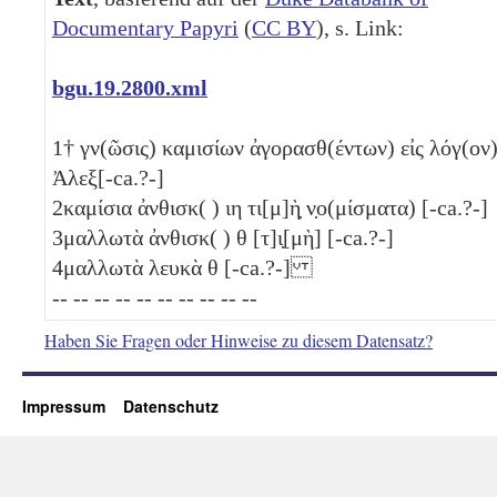
Documentary Papyri
(
CC BY
), s. Link:
bgu.19.2800.xml
1
† γν(ῶσις) καμισίων ἀγορασθ(έντων) εἰς λόγ(ον
Ἀλεξ[-ca.?-]
2
καμίσια ἀνθισκ( )
ιη
τι[μ]ὴ̣ ν̣ο(μίσματα) [-ca.?-]
3
μαλλωτὰ ἀνθισκ( )
θ
[τ]ι̣[μὴ] [-ca.?-]
4
μαλλωτὰ λευκὰ
θ
[-ca.?-]
-- -- -- -- -- -- -- -- -- --
Haben Sie Fragen oder Hinweise zu diesem Datensatz?
Impressum
Datenschutz