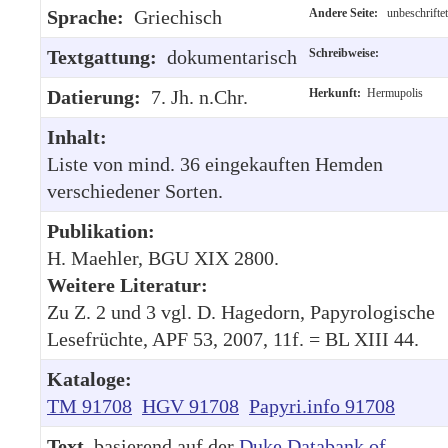
Sprache:
Griechisch
Andere Seite:
unbeschriftet
Textgattung:
dokumentarisch
Schreibweise:
Datierung:
7. Jh. n.Chr.
Herkunft:
Hermupolis
Inhalt:
Liste von mind. 36 eingekauften Hemden
verschiedener Sorten.
Publikation:
H. Maehler, BGU XIX 2800.
Weitere Literatur:
Zu Z. 2 und 3 vgl. D. Hagedorn, Papyrologische
Lesefrüchte, APF 53, 2007, 11f. = BL XIII 44.
Kataloge:
TM 91708
HGV 91708
Papyri.info 91708
Text
, basierend auf der
Duke Databank of