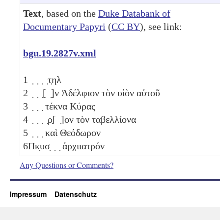
Text
, based on the
Duke Databank of
Documentary Papyri
(
CC BY
), see link:
bgu.19.2827v.xml
1
̣ ̣ ̣ ̣τ̣ηλ
2
̣ ̣ ̣[ ̣]ν Ἀδέλφιον τὸν υἱὸν αὐτοῦ
3
̣ ̣ ̣ τέκνα Κύρας
4
̣ ̣ ̣ ̣ρ̣[ ̣]ον τὸν ταβελλίονα
5
̣ ̣ ̣ καὶ Θεόδωρον
6
Πκ̣υσ̣ ̣ ̣ ἀρχιιατρόν
Any Questions or Comments?
Impressum
Datenschutz