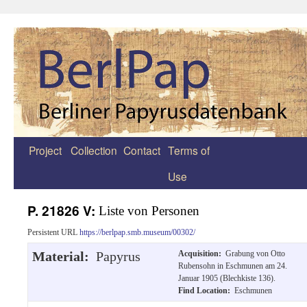
Project
Collection
Contact
Terms of
Zum
Use
Inhalt
springen
P. 21826 V:
Liste von Personen
Persistent URL
https://berlpap.smb.museum/00302/
Material:
Papyrus
Acquisition:
Grabung von Otto
Rubensohn in Eschmunen am 24.
Januar 1905 (Blechkiste 136).
Find Location:
Eschmunen