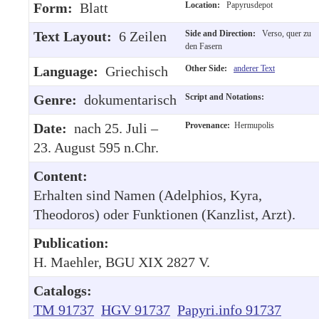
Form:
Blatt
Location:
Papyrusdepot
Text Layout:
6 Zeilen
Side and Direction:
Verso, quer zu
den Fasern
Language:
Griechisch
Other Side:
anderer Text
Genre:
dokumentarisch
Script and Notations:
Date:
nach 25. Juli –
Provenance:
Hermupolis
23. August 595 n.Chr.
Content:
Erhalten sind Namen (Adelphios, Kyra,
Theodoros) oder Funktionen (Kanzlist, Arzt).
Publication:
H. Maehler, BGU XIX 2827 V.
Catalogs:
TM 91737
HGV 91737
Papyri.info 91737