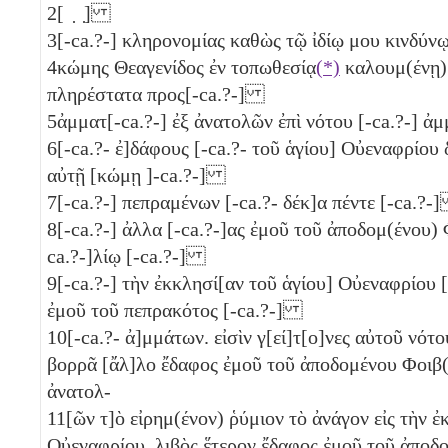
2
[ ̣ ̣]
3
[-ca.?-] κληρονομίας καθὼς τῷ ἰδίῳ μου κινδύ
4
κώμης Θεαγενίδος ἐν τοπωθεσίᾳ
(*)
καλουμ(ένῃ) 
πληρέστατα προς[-ca.?-]
5
ἀμματ[-ca.?-] ἐξ ἀνατολῶν ἐπὶ νότου [-ca.?-] 
6
[-ca.?- ἐ]δάφους [-ca.?- τοῦ ἁγίου] Οὐεναφρίου δ
αὐτῇ [κώμῃ ]-ca.?-]
7
[-ca.?-] πεπραμένων [-ca.?- δέκ]α πέντε
[-ca.?
8
[-ca.?-] ἀλλα [-ca.?-]ας ἐμοῦ τοῦ ἀποδομ(ένου)
ca.?-]λίῳ [-ca.?-]
9
[-ca.?-] τὴν ἐκκλησί[αν τοῦ ἁγίου] Οὐεναφρίου 
ἐμοῦ τοῦ πεπρακότος [-ca.?-]
10
[-ca.?- ἀ]μμάτων. εἰσὶν γ[εί]τ[ο]νες αὐτοῦ νότ
βορρᾶ [ἄλ]λο ἔδαφος ἐμοῦ τοῦ ἀποδομένου Φοιβ
ἀνατολ-
11
[ῶν τ]ὸ εἰρημ(ένον) ῥύμιον τὸ ἀνάγον εἰς τὴν ἐ
Οὐεναφρίου, λιβὸς ἕτερον ἔδαφος ἐμοῦ τοῦ ἀποδο