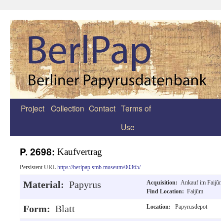
Project
Collection
Contact
Terms of
Zum
Use
Inhalt
springen
P. 2698:
Kaufvertrag
Persistent URL
https://berlpap.smb.museum/00365/
Material:
Papyrus
Acquisition:
Ankauf im Faijû
Find Location:
Faijûm
Form:
Blatt
Location:
Papyrusdepot