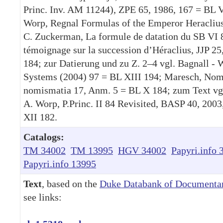
Princ. Inv. AM 11244), ZPE 65, 1986, 167 = BL V
Worp, Regnal Formulas of the Emperor Heraclius,
C. Zuckerman, La formule de datation du SB VI 
témoignage sur la succession d’Héraclius, JJP 2
184; zur Datierung und zu Z. 2–4 vgl. Bagnall -
Systems (2004) 97 = BL XIII 194; Maresch, No
nomismatia 17, Anm. 5 = BL X 184; zum Text vgl.
A. Worp, P.Princ. II 84 Revisited, BASP 40, 200
XII 182.
Catalogs:
TM 34002
TM 13995
HGV 34002
Papyri.info 
Papyri.info 13995
Text
, based on the
Duke Databank of Documentar
see links: