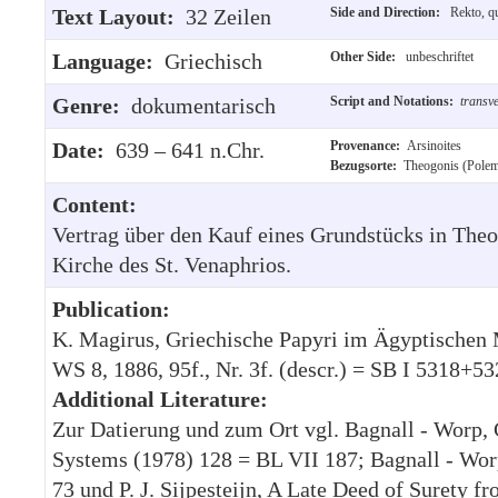
Text Layout:
32 Zeilen
Side and Direction:
Rekto, qu
Language:
Griechisch
Other Side:
unbeschriftet
Genre:
dokumentarisch
Script and Notations:
transv
Date:
639 – 641 n.Chr.
Provenance:
Arsinoites
Bezugsorte:
Theogonis (Polem
Content:
Vertrag über den Kauf eines Grundstücks in Theo
Kirche des St. Venaphrios.
Publication:
K. Magirus, Griechische Papyri im Ägyptischen 
WS 8, 1886, 95f., Nr. 3f. (descr.) = SB I 5318+532
Additional Literature:
Zur Datierung und zum Ort vgl. Bagnall - Worp,
Systems (1978) 128 = BL VII 187; Bagnall - Wo
73 und P. J. Sijpesteijn, A Late Deed of Surety 