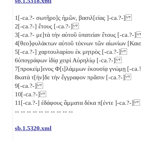
sb.1.5318.xml
1
[-ca.?- σωτῆρο]ς ἡμῶν, βασιλ[είας ]-ca.?-]
2
[-ca.?-] ἔτους [-ca.?-]
3
[-ca.?- με]τὰ τὴν αὐτοῦ ὑπατείαν ἔτους [-ca.?-
4
[θεο]φυλάκτων αὐτοῦ τέκνων τῶν αἰωνίων [Κα
5
[-ca.?-] χαρτουλαρίου ἐκ μητρὸς [-ca.?-]
6
ὑπογράφων ἰδίᾳ χειρὶ Αὐρηλίῳ [-ca.?-]
7
[προκείμ]ενος Φ[ι]λάμμων ἑκουσίᾳ γνώμῃ [-ca
8
κατὰ τ[ήν]δε τὴν ἔγγραφον πρᾶσιν [-ca.?-]
9
[-ca.?-]
10
[-ca.?-]
11
[-ca.?-] ἐδάφους ἄμματα δέκα π[έντε
]-ca.?-]
-- -- -- -- -- -- -- -- -- --
sb.1.5320.xml