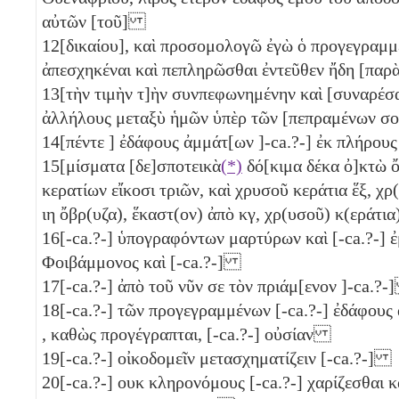
αὐτῶν [τοῦ]
12
[δικαίου], καὶ προσομολογῶ ἐγὼ ὁ προγεγραμ
ἀπεσχηκέναι καὶ πεπληρῶσθαι ἐντεῦθεν ἤδη [παρ
13
[τὴν τιμὴν τ]ὴν συνπεφωνημένην καὶ [συναρέσ
ἀλλήλους μεταξὺ ἡμῶν ὑπὲρ τῶν [πεπραμένων σ
14
[πέντε
] ἐδάφους ἀμμάτ[ων ]-ca.?-] ἐκ πλήρους
15
[μίσματα [δε]σποτεικὰ
(*)
δό[κιμα δέκα ὀ]κτὼ 
κερατίων εἴκοσι τριῶν, καὶ χρυσοῦ κεράτια ἕξ, χ
ιη
ὄβρ(υζα), ἕκαστ(ον) ἀπὸ
κγ
, χρ(υσοῦ) κ(εράτια
16
[-ca.?-] ὑπογραφόντων μαρτύρων καὶ [-ca.?-] 
Φοιβάμμονος καὶ [-ca.?-]
17
[-ca.?-] ἀπὸ τοῦ νῦν σε τὸν πριάμ[ενον ]-ca.?
18
[-ca.?-] τῶν προγεγραμμένων [-ca.?-] ἐδάφους
, καθὼς προγέγραπται, [-ca.?-] οὐσίαν
19
[-ca.?-] οἰκοδομεῖν μετασχηματίζειν [-ca.?-]
20
[-ca.?-] ουκ κληρονόμους [-ca.?-] χαρίζεσθαι κ