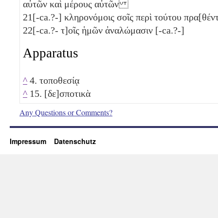
αὐτῶν καὶ μέρους αὐτῶν
21
[-ca.?-] κληρονόμοις σοῖς περὶ τούτου πρα[θέ
22
[-ca.?- τ]οῖς ἡμῶν ἀναλώμασιν [-ca.?-]
Apparatus
^
4. τοποθεσίᾳ
^
15. [δε]σποτικὰ
Any Questions or Comments?
Impressum
Datenschutz