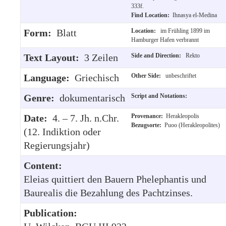
333f.
Find Location:
Ihnasya el-Medina
Form:
Blatt
Location:
im Frühling 1899 im
Hamburger Hafen verbrannt
Text Layout:
3 Zeilen
Side and Direction:
Rekto
Language:
Griechisch
Other Side:
unbeschriftet
Genre:
dokumentarisch
Script and Notations:
Date:
4. – 7. Jh. n.Chr.
Provenance:
Herakleopolis
Bezugsorte:
Puoo (Herakleopolites)
(12. Indiktion oder
Regierungsjahr)
Content:
Eleias quittiert den Bauern Phelephantis und
Baurealis die Bezahlung des Pachtzinses.
Publication: