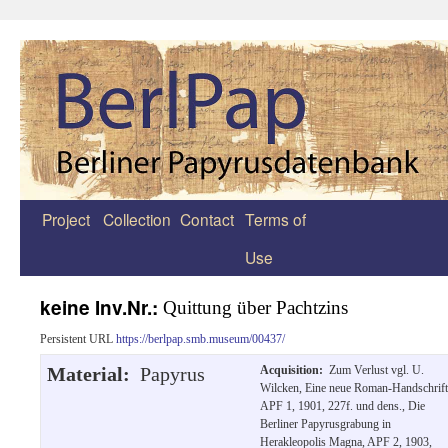
Project
Collection
Contact
Terms of
Zum
Use
Inhalt
springen
keine Inv.Nr.:
Quittung über Pachtzins
Persistent URL
https://berlpap.smb.museum/00437/
Material:
Papyrus
Acquisition:
Zum Verlust vgl. U.
Wilcken, Eine neue Roman-Handschrift
APF 1, 1901, 227f. und dens., Die
Berliner Papyrusgrabung in
Herakleopolis Magna, APF 2, 1903,