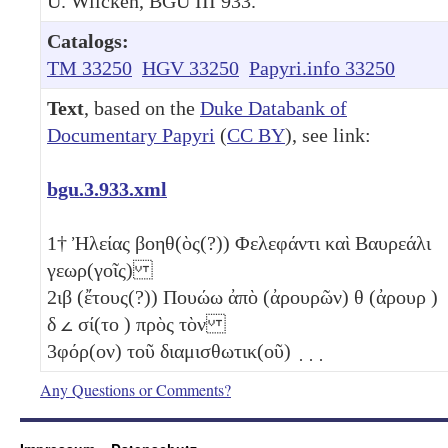
U. Wilcken, BGU III 933.
Catalogs:
TM 33250
HGV 33250
Papyri.info 33250
Text
, based on the
Duke Databank of
Documentary Papyri
(
CC BY
), see link:
bgu.3.933.xml
1
† Ἠλείας βοηθ(ὸς(?)) Φελεφάντι καὶ Βαυρεάλι
γεωρ(γοῖς)
2
ιβ
(ἔτους(?)) Πουώω ἀπὸ (ἀρουρῶν)
θ
(ἀρουρ )
δ
𐅵
σί(το ) πρὸς τὸν
3
φόρ(ον) τοῦ διαμισθωτικ(οῦ) ̣ ̣ ̣
Any Questions or Comments?