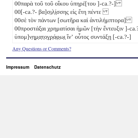
00
παρὰ τοῦ τοῦ οἴκου ὑπηρέ[του ]-ca.?-]
00
[-ca.?- βα]σ̣ι̣λ̣ί̣σσης εἰς ἔτη πέντε
00
σὲ τὸν πάντων [σωτῆρα καὶ ἀντιλήμπτορα]
00
προστάξαι χρηματίσαι ἡμῶν [τὴν ἔντευξιν ]-ca.
ὑπομ]ν̣η̣μ̣α̣τ̣ο̣γ̣ρ̣ά̣φ̣ω̣ι̣ ἵνʼ οὗτος συντάξῃ [-ca.?-]
Any Questions or Comments?
Impressum
Datenschutz