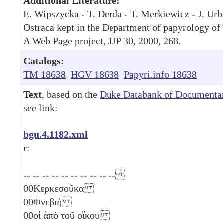
Additional Literature:
E. Wipszycka - T. Derda - T. Merkiewicz - J. Urb
Ostraca kept in the Department of papyrology of
A Web Page project, JJP 30, 2000, 268.
Catalogs:
TM 18638
HGV 18638
Papyri.info 18638
Text
, based on the
Duke Databank of Documentar
see link:
bgu.4.1182.xml
r:
-- -- -- -- -- -- -- -- -- --
00
Κερκεσοῦκα
00
Φνεβιή
00
οἱ ἀπὸ τοῦ οἴκου