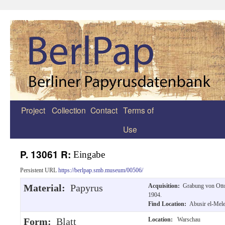
Project
Collection
Contact
Terms of
Zum
Use
Inhalt
springen
P. 13061 R:
Eingabe
Persistent URL
https://berlpap.smb.museum/00506/
Material:
Papyrus
Acquisition:
Grabung von Otto
1904.
Find Location:
Abusir el-Mel
Form:
Blatt
Location:
Warschau