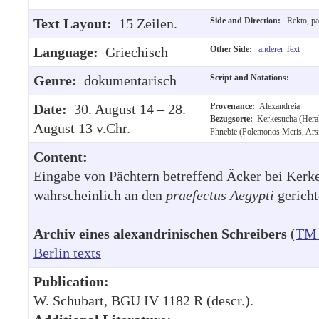
Text Layout:
15 Zeilen.
Side and Direction:
Rekto, pa
Language:
Griechisch
Other Side:
anderer Text
Genre:
dokumentarisch
Script and Notations:
Date:
30. August 14 – 28.
Provenance:
Alexandreia
Bezugsorte:
Kerkesucha (Herak
August 13 v.Chr.
Phnebie (Polemonos Meris, Arsi
Content:
Eingabe von Pächtern betreffend Äcker bei Kerk
wahrscheinlich an den
praefectus Aegypti
gericht
Archiv eines alexandrinischen Schreibers
(
TM 
Berlin texts
Publication:
W. Schubart, BGU IV 1182 R (descr.).