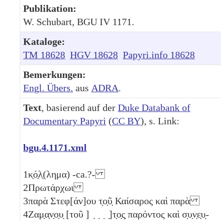
Publikation:
W. Schubart, BGU IV 1171.
Kataloge:
TM 18628
HGV 18628
Papyri.info 18628
Bemerkungen:
Engl. Übers.
aus
ADRA
.
Text
, basierend auf der
Duke Databank of
Documentary Papyri
(
CC BY
), s. Link:
bgu.4.1171.xml
1
κ̣ό̣λ̣(λημα) -ca.?-
2
Πρωτάρχωι
3
παρὰ Στεφ[άν]ου τ̣ο̣ῦ̣ Καίσαρος καὶ παρὰ
4
Ζαμ̣α̣ν̣ο̣υ̣ [τοῦ ] ̣ ̣ ̣ ̣]τ̣ο̣ς̣ παρόντος καὶ σ̣υ̣ν̣ε̣υ̣-