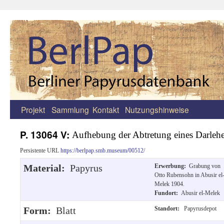
Projekt
Sammlung
Kontakt
Nutzungshinweise
Zum
Inhalt
P. 13064 V:
Aufhebung der Abtretung eines Darleh
springen
Persistente URL
https://berlpap.smb.museum/00512/
Material:
Papyrus
Erwerbung:
Grabung von
Otto Rubensohn in Abusir el
Melek 1904.
Fundort:
Abusir el-Melek
Form:
Blatt
Standort:
Papyrusdepot