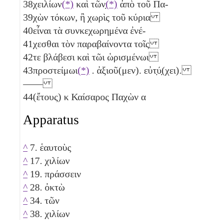
38
χειλίων
(*)
καὶ τῶν̣
(*)
ἀπὸ τοῦ Πα-
39
χὼν τόκων, ἢ χωρὶς τοῦ κύρια
40
εἶναι τὰ συνκεχωρημένα ἐνέ-
41
χεσθαι τὸν παραβαίνοντα τοῖς
42
τε βλάβεσι καὶ τῶι ὡρισμένωι
43
προστείμωι
(*)
. ἀξιοῦ(μεν). εὐτ̣ύ̣(χει).
——
44
(ἔτους)
κ
Καίσαρος Παχὼν
α
Apparatus
^
7. ἑαυτοὺς
^
17. χιλίων
^
19. πράσσειν
^
28. ὀκτὼ
^
34. τῶν
^
38. χιλίων