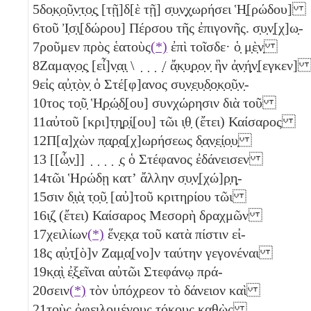
5
δο̣κ̣ο̣ῦ̣ν̣τ̣ο̣ς̣ [τῇ]δ[ὲ τῇ] σ̣υ̣ν̣χ̣ωρήσει Ἡ̣[ρώδου]
6
τοῦ Ἰ̣σ̣ι̣[δώρου] Πέρσου τῆς ἐπιγονῆς. σ̣υ̣ν̣[χ]ω̣-
7
ροῦμεν πρὸς ἑατοὺς
(*)
ἐπὶ τοῖσδε· ὁ̣ μ̣ὲ̣ν̣
8
Ζαμα̣ν̣ο̣ς̣ [εἶ]ν̣α̣ι̣ \ ̣ ̣ ̣ ̣/ ἄ̣κ̣υ̣ρ̣ο̣ν̣ ἣν ἀ̣ν̣ή̣ν̣[εγκεν
9
εἰς α̣ὐ̣τ̣ὸ̣ν̣ ὁ Στέ[φ]ανος συ̣ν̣ε̣υ̣δ̣ο̣κ̣ο̣ῦ̣ν̣-
10
τος το̣ῦ̣ Ἡ̣ρ̣ώ̣δ̣[ου] συνχώρησιν διὰ τοῦ
11
αὐτοῦ [κρι]τ̣η̣ρ̣ί̣[ου] τῶι
ι̣θ̣
(ἔτει) Καίσαρος
12
Π[α]χὼν π̣α̣ρ̣α̣[χ]ωρήσεως δ̣α̣ν̣ε̣ί̣ο̣υ̣
13
[[ὧ̣ν̣]] ̣ ̣ ̣ ̣ ̣ς ὁ Στέφανος ἐδάνεισεν
14
τῶι Ἡρώδῃ κατʼ ἄλλην σ̣υ̣ν̣[χώ]ρ̣η̣-
15
σιν δ̣ι̣ὰ̣ τ̣ο̣ῦ̣ [αὐ]τοῦ κριτηρίου τῶι
16
ι̣ζ̣
(ἔτει) Καίσαρος Μεσορὴ δραχμῶν
17
χειλίων
(*)
ἕν̣ε̣κ̣α τοῦ κατὰ πίστιν εἰ-
18
ς α̣ὐ̣τ̣[ὸ]ν Ζαμ̣α̣[νο]ν ταύτην γεγονέναι
19
κ̣α̣ὶ̣ ἐ̣ξ̣εῖναι αὐτῶι Στεφάνῳ πρά-
20
σειν
(*)
τὸν ὑπόχρεον τὸ δάνειον καὶ
21
τοὺς ὀφειλομένους τόκους καθὼς