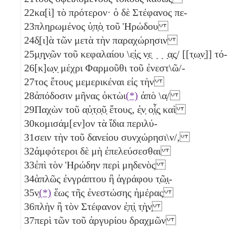
22
κα[ὶ] τὸ πρότερον· ὁ δὲ Στέφανος πε-
23
πληρωμένος ὑ̣π̣ὸ̣ τοῦ Ἡρώδου
24
δ̣[ι]ὰ τῶν μετὰ τὴν παραχώρησιν
25
μ̣η̣ν̣ῶν τοῦ κεφαλαίου \ε̣ἰ̣ς̣ ν̣ε̣ ̣ ̣ ̣α̣ς̣/ [[τ̣ω̣ν̣]] τό-
26
[κ]ω̣ν̣ μέχρι Φαρμοῦθι τοῦ ἐνεστ\ῶ/-
27
τος ἔτους μεμερικέναι εἰς τὴν
28
ἀπόδοσιν μῆνας ὀκτὼι
(*)
ἀπὸ \
α̣
/
29
Παχὼν τοῦ α̣ὐ̣τ̣ο̣ῦ̣ ἔτους, ἐ̣ν̣ ο̣ἷ̣ς̣ καὶ
30
κομισάμ[εν]ον τὰ ἴδια περιλύ-
31
σειν τὴν τοῦ δανείου συνχώρησι\ν/,
32
ἀμφότεροι δὲ μὴ ἐπελεύσεσθαι
33
ἐπὶ τὸν Ἡρώδην περὶ μηδενὸς
34
ἁπλῶς ἐνγράπτου ἢ ἀγράφου τ̣ῶ̣ι̣-
35
ν̣
(*)
ἕως τῆς ἐνεστώσης ἡμέρας
36
πλὴν ἢ τὸν Στέφανον ἐ̣π̣ὶ̣ τ̣ὴ̣ν̣
37
περὶ τῶν τοῦ ἀργυρίου δραχμῶν