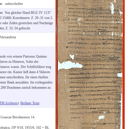
te:
unbeschriftet
se:
Von gleicher Hand BGU IV 1137
 15460; Korrekturen: Z. 29–31 von 2.
 oder Zeilen gestrichen und Nachträge
len; Z. 32–34 gelöscht.
Alexandreia
wurde von seinem Patronus Quintus
klaven zu Himeros, Sohn des
Himeros waren. Der Schiffsführer trug
stor ein. Kastor ließ dann 4 Sklaven
men umschreiben, für einen fünften
einer Bank auszahlen. Im vorliegenden
e 1200 Drachmen zurück bekommen zu
TM Archives
):
Berliner Texte
Graecae Berolinenses 14.
rologica, JJP 9/10, 1955/6, 102 = BL