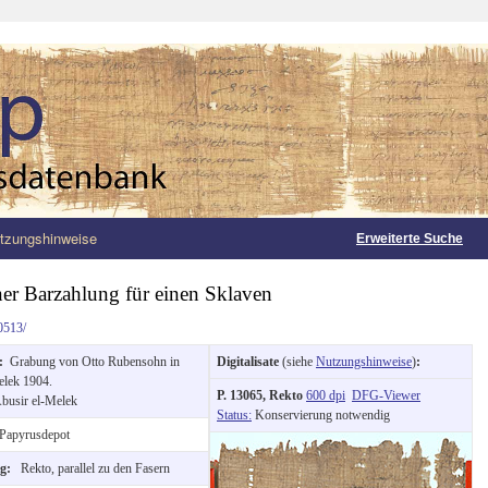
tzungshinweise
Erweiterte Suche
er Barzahlung für einen Sklaven
0513/
g:
Grabung von Otto Rubensohn in
Digitalisate
(siehe
Nutzungshinweise
)
:
elek 1904.
P. 13065, Rekto
600 dpi
DFG-Viewer
busir el-Melek
Status:
Konservierung notwendig
Papyrusdepot
ng:
Rekto, parallel zu den Fasern