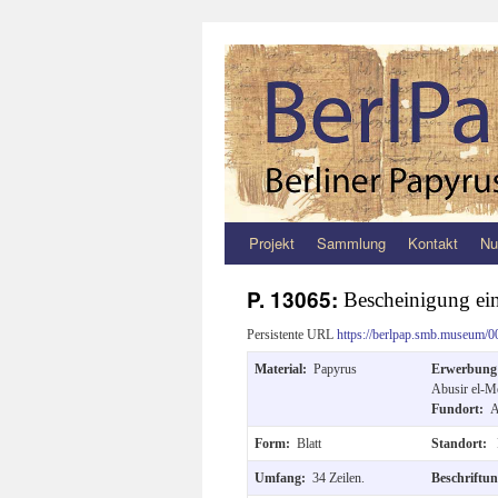
Projekt
Sammlung
Kontakt
Nu
Zum
Inhalt
P. 13065:
Bescheinigung ein
springen
Persistente URL
https://berlpap.smb.museum/0
Material:
Papyrus
Erwerbun
Abusir el-M
Fundort:
A
Form:
Blatt
Standort:
Umfang:
34 Zeilen.
Beschriftu