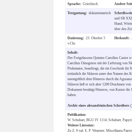
Sprache:
Griechisch
Andere Sei
Textgattung:
dokumentarisch
Schreibwei
und SB XXII
Hand; Wörter
über den Zei
Datierung:
23. Oktober 5
Herkunft:
v.Chr.
Inhalt:
Der Freigelassene Quintus Caecilius Castor 
Caecilius Oinogenos mit der Lieferung von S
Ptolemaios, beauftragt, die ein Geschenk für 
irrtümlich die Sklaven unter den Namen des Ka
unentgeltlich dem Himeros durch die Agorano
Sklaven ließ er sich aber 1200 Drachmen von 
Dokument bestätigt Himeros, von Kastor di
haben.
Archiv eines alexandrinischen Schreibers
(
Publikation:
W. Schubart, BGU IV 1114; Schubart, Papyri 
Weitere Literatur:
Zu Z. 9 vgl. E. P. Wegener, Miscellanea Papy