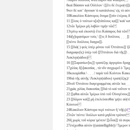
8
καὶ Βάσσον καὶ Οὐίτλον \ [[ἔτι δὲ ἕτερο(ν)]]
9
νεν δὲ κατʼ ἄγνοιαν \ὁ κατάπλους/ ε̣ἰ̣ς̣ τὸ
10
Καικιλίου Κάστορος ὄνομα [[σὺν ἑτέροις δ
11
[[λοις ὁ τούτων κ̣[α]τάπλους κ̣α̣ὶ̣]] \καὶ
12
τῶι Ἱμέρωι μὴ λαβὼν τιμὴν τῶι
13
τρίτῳ καὶ εἰκοστῷ ἔτει Καίσαρος διὰ τῶ
14
ἀ[γ]ο̣ρ̣α̣νόμων τοὺς \ [[τε̣
δ
δούλους ̣ ̣ ̣ ̣
[[πέντε
δούλους διαγρα]]-
15
[[διὰ( ) φεὶς ὑπὲρ μόνου τοῦ Ὀπτάτου]] \[
διαγραφε(ὶς) ὑπὲρ τοῦ [[Ὀπτάτου διὰ τῆς]]\ ̣ ̣ Ὀ̣π
Ἀσκληπ(ιάδου)
16
[[[Σαραπίων]ος]] τραπέζης ἀργυρίου δραχ
17
χιλίας δ̣[ι]ακοσίας
, τὰ νῦν συγχωρεῖ ὁ Ἵ
18
κεκομίσθαι \ ̣ ̣ ̣ ̣/ παρὰ τοῦ Κοίντου Κ
19
διὰ τῆς αὐτῆς \Ἀσκληπ(ιάδου) τραπ(έζης)
20
τοῦ Ὀπτάτου διαγεγραμμένας αὐτῶι \κα̣ ̣ ̣ ̣
21
χμὰς χιλίας διακοσίας
[[διὰ τὸ καὶ τοῦτον πε
22
[[φθαι αὐτῶι Ἱμέρωι ὑπὸ τοῦ Οἰνογένου
23
[[δῶρον καὶ]] μὴ ἐπελεύσεσθαι \μήτε αὐ(τὸν) 
Κόιντον
24
Καικίλιον Κάστορα περὶ τούτων ἢ \τῆ(ς)/
(*
25
τῶν \πέντε/
δούλων κατὰ μηδένα τρόπον
26
ἢ χωρὶς τοῦ κύρια \μένειν/ [[εἶναι]] τὰ 
27
ἐνέχεσθαι αὐτὸν ((unintelligible)) \Ἵμερον 