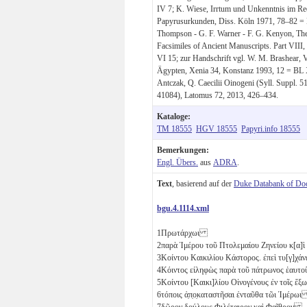
IV 7; K. Wiese, Irrtum und Unkenntnis im Rec
Papyrusurkunden, Diss. Köln 1971, 78–82 = B
Thompson - G. F. Warner - F. G. Kenyon, The
Facsimiles of Ancient Manuscripts. Part VII
VI 15; zur Handschrift vgl. W. M. Brashear, 
Ägypten, Xenia 34, Konstanz 1993, 12 = BL X 
Antczak, Q. Caecilii Oinogeni (Syll. Suppl.
41084), Latomus 72, 2013, 426–434.
Kataloge:
TM 18555
HGV 18555
Papyri.info 18555
Bemerkungen:
Engl. Übers.
aus
ADRA
.
Text
, basierend auf der
Duke Databank of Do
bgu.4.1114.xml
1
Πρωτάρχωι
2
παρὰ Ἱμέρου τοῦ Πτολεμαίου Ζηνείου κ[α
3
Κοίντου Καικιλίου Κάστορος. ἐπεὶ τυ[γ]χ
4
Κόιντος εἰληφὼς παρὰ τοῦ πάτρωνος ἑαυτο
5
Κοίντου [Καικι]λίου Οἰνογένους ἐν τοῖς 
6
τόποις ἀ̣π̣ο̣καταστῆσαι ἐνταῦθα τῶι Ἱμέρω
7
δῶρον δούλους Φιλέταιρον καὶ Φαῖθρον