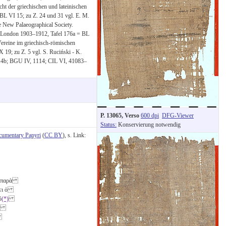
ht der griechischen und lateinischen
L VI 15; zu Z. 24 und 31 vgl. E. M.
 New Palaeographical Society.
I, London 1903–1912, Tafel 176a = BL
Vereine im griechisch-römischen
19; zu Z. 5 vgl. S. Ruciński - K.
 514b; BGU IV, 1114; CIL VI, 41083–
P. 13065, Verso
600 dpi
DFG-Viewer
Status:
Konservierung notwendig
cumentary Papyri
(
CC BY
), s. Link:
]ὶ παρὰ
άνει ὁ
ῦ
(*)
ἔξω
ι