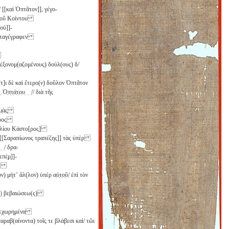
/ [[καὶ Ὀπτᾶτον]], γέγο-
 αὐτοῦ Κοίντου
ού]]-
/ καταγέγραφεν
ν
]] ἐξονομ(αζομένους) δούλ(ους)
δ
/
ἔτ]ι δὲ καὶ ἕτερο(ν) δοῦλον Ὀπτᾶτον
̣τ̣ά̣τ̣ο̣υ̣ ̣ ̣// διὰ τῆς
μ̣ὰ̣ς̣
μερος
αικιλίου Κάστο[ρος]
/ [[Σαραπίωνος τραπέζης]] τὰς ὑπὲρ
 ̣/ δρα-
πέ̣μ̣]]-
ς]]
μήτʼ ἄλ(λον) ὑπὲρ α̣ὐ̣τ̣ο̣ῦ̣/ ἐπὶ τὸν
)
βεβαιώσεω(ς)
συγκεχωρημένα
παραβ(αίνοντα) τοῖς τε βλάβεσι καὶ/ τῶι