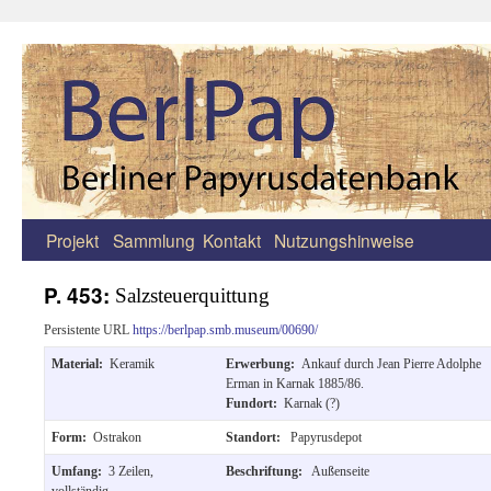
Projekt
Sammlung
Kontakt
Nutzungshinweise
Zum
Inhalt
P. 453:
Salzsteuerquittung
springen
Persistente URL
https://berlpap.smb.museum/00690/
Material:
Keramik
Erwerbung:
Ankauf durch Jean Pierre Adolphe
Erman in Karnak 1885/86.
Fundort:
Karnak (?)
Form:
Ostrakon
Standort:
Papyrusdepot
Umfang:
3 Zeilen,
Beschriftung:
Außenseite
vollständig