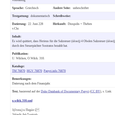
Sprache:
Griechisch
Andere Seite:
unbeschriftet
Textgattung:
dokumentarisch
Schreibweise:
Datierung:
22. Juni 228
Herkunft:
Diospolis = Theben
v.Chr.
Inhalt:
Es wird quittiert, dass Herieus für die Salzsteuer (ἁλική) 4 Obolen Salzsteuer (ἁλική
durch den Steuerpächter Sostratos bezahlt hat.
Publikation:
U. Wilcken, O.Wilck. 310.
Kataloge:
TM 76870
HGV 76870
Papyri.info 76870
Bemerkungen:
Datierung nach dem Finanzjahr.
Text
, basierend auf der
Duke Databank of Documentary Papyri
(
CC BY
), s. Link:
o.wilck.310.xml
1
(ἔτους)
κ
Παχὼν
ζ
2
ἁλικῆς διὰ Σωστρά-