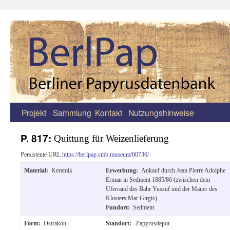
Projekt
Sammlung
Kontakt
Nutzungshinweise
Zum
Inhalt
P. 817:
Quittung für Weizenlieferung
springen
Persistente URL
https://berlpap.smb.museum/00736/
Material:
Keramik
Erwerbung:
Ankauf durch Jean Pierre Adolphe
Erman in Sedment 1885/86 (zwischen dem
Uferrand des Bahr Yussuf und der Mauer des
Klosters Mar Girgis).
Fundort:
Sedment
Form:
Ostrakon
Standort:
Papyrusdepot