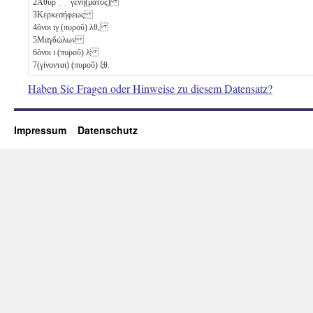
2
Ἁθὺρ ̣ ̣ ̣ γενή(ματος)
3
Κερκεσήφεως
4
ὄνοι
ιγ
(πυροῦ)
λθ
,
5
Μαγδώλων
6
ὄνοι
ι
(πυροῦ)
λ
7
(γίνονται) (πυροῦ)
ξθ
.
Haben Sie Fragen oder Hinweise zu diesem Datensatz?
Impressum
Datenschutz