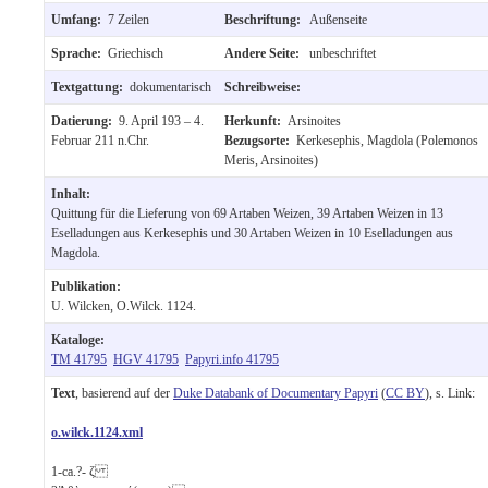
Umfang:
7 Zeilen
Beschriftung:
Außenseite
Sprache:
Griechisch
Andere Seite:
unbeschriftet
Textgattung:
dokumentarisch
Schreibweise:
Datierung:
9. April 193 – 4.
Herkunft:
Arsinoites
Februar 211 n.Chr.
Bezugsorte:
Kerkesephis, Magdola (Polemonos
Meris, Arsinoites)
Inhalt:
Quittung für die Lieferung von 69 Artaben Weizen, 39 Artaben Weizen in 13
Eselladungen aus Kerkesephis und 30 Artaben Weizen in 10 Eselladungen aus
Magdola.
Publikation:
U. Wilcken, O.Wilck. 1124.
Kataloge:
TM 41795
HGV 41795
Papyri.info 41795
Text
, basierend auf der
Duke Databank of Documentary Papyri
(
CC BY
), s. Link:
o.wilck.1124.xml
1
-ca.?-
ζ