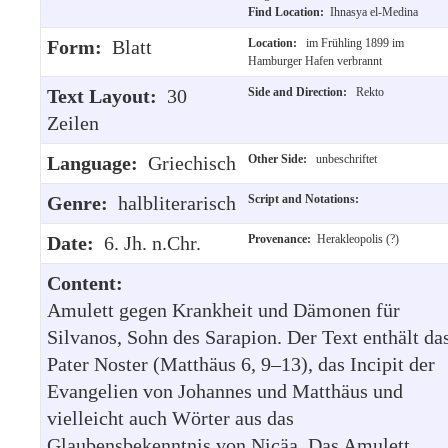
Find Location:
Ihnasya el-Medina
Form:
Blatt
Location:
im Frühling 1899 im
Hamburger Hafen verbrannt
Text Layout:
30
Side and Direction:
Rekto
Zeilen
Language:
Griechisch
Other Side:
unbeschriftet
Genre:
halbliterarisch
Script and Notations:
Date:
6. Jh. n.Chr.
Provenance:
Herakleopolis (?)
Content:
Amulett gegen Krankheit und Dämonen für
Silvanos, Sohn des Sarapion. Der Text enthält da
Pater Noster (Matthäus 6, 9–13), das Incipit der
Evangelien von Johannes und Matthäus und
vielleicht auch Wörter aus das
Glaubensbekenntnis von Nicäa. Das Amulett