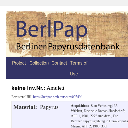
Project
Collection
Contact
Terms of
Zum
Use
Inhalt
springen
keine Inv.Nr.:
Amulett
Persistent URL
https://berlpap.smb.museum/00749/
Material:
Papyrus
Acquisition:
Zum Verlust vgl. U.
Wilcken, Eine neue Roman-Handschrift,
APF 1, 1901, 227f. und dens., Die
Berliner Papyrusgrabung in Herakleopolis
Magna, APF 2, 1903, 333f.