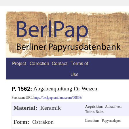
Project
Collection
Contact
Terms of
Zum
Use
Inhalt
springen
P. 1562:
Abgabenquittung für Weizen
Persistent URL
https://berlpap.smb.museum/00898/
Material:
Keramik
Acquisition:
Ankauf von
Todrus Bulos.
Form:
Ostrakon
Location:
Papyrusdepot