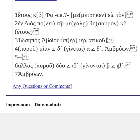
1
ἔτους
κ[β]
Φα -ca.?- [με(μέτρηκεν) εἰς τὸν]
2
ἐν Διὸς πό(λει) τῆι με(γάλῃ) θη(σαυρὸν)
κβ
(ἔτους)
3
Ἰώσηπος Ἀβδίου ὑπ(ὲρ) ἱερ[ατικοῦ]
4
(πυροῦ) μίαν
𐅵
δ´
(γίνεται)
α
𐅵
δ´
. Ἀμβρύων.
5
--
6
ἄλλας (πυροῦ) δύο
𐅵
ιβ´
(γίνονται)
β
𐅵
ιβ´
.
7
Ἀμβρύων.
Any Questions or Comments?
Impressum
Datenschutz