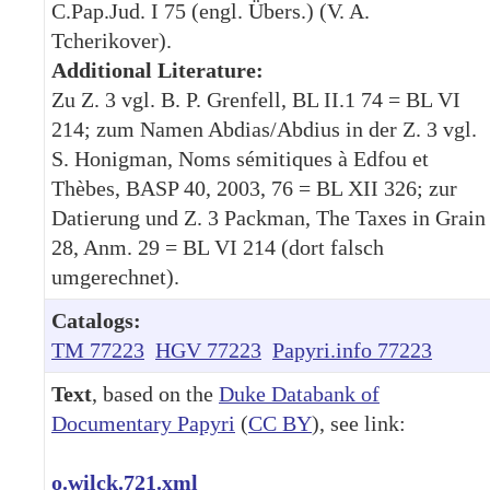
C.Pap.Jud. I 75 (engl. Übers.) (V. A.
Tcherikover).
Additional Literature:
Zu Z. 3 vgl. B. P. Grenfell, BL II.1 74 = BL VI
214; zum Namen Abdias/Abdius in der Z. 3 vgl.
S. Honigman, Noms sémitiques à Edfou et
Thèbes, BASP 40, 2003, 76 = BL XII 326; zur
Datierung und Z. 3 Packman, The Taxes in Grain
28, Anm. 29 = BL VI 214 (dort falsch
umgerechnet).
Catalogs:
TM 77223
HGV 77223
Papyri.info 77223
Text
, based on the
Duke Databank of
Documentary Papyri
(
CC BY
), see link:
o.wilck.721.xml