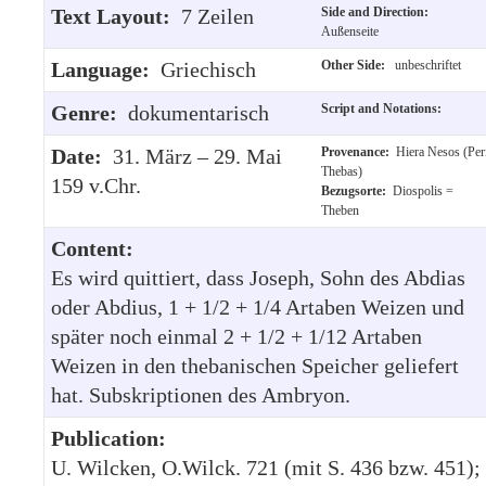
Text Layout:
7 Zeilen
Side and Direction:
Außenseite
Language:
Griechisch
Other Side:
unbeschriftet
Genre:
dokumentarisch
Script and Notations:
Date:
31. März – 29. Mai
Provenance:
Hiera Nesos (Per
Thebas)
159 v.Chr.
Bezugsorte:
Diospolis =
Theben
Content:
Es wird quittiert, dass Joseph, Sohn des Abdias
oder Abdius, 1 + 1/2 + 1/4 Artaben Weizen und
später noch einmal 2 + 1/2 + 1/12 Artaben
Weizen in den thebanischen Speicher geliefert
hat. Subskriptionen des Ambryon.
Publication:
U. Wilcken, O.Wilck. 721 (mit S. 436 bzw. 451);