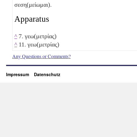
σεση(μείωμαι).
Apparatus
^
7. γεω(μετρίας)
^
11. γεω(μετρίας)
Any Questions or Comments?
Impressum
Datenschutz