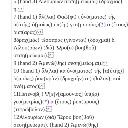
6
(hand 3) Αἰλουρίων σεση(μείωμαι) (δραχμὰς)
η
.
7
(hand 1) ἄλ(λαι) Φαῶ(φι)
ι
ὀνό(ματος) τῆς
α(ὐτῆς) ὁ(μοίως) ὑπ(ὲρ) γεο(μετρίας)
(*)
α
(ἔτους)
ῥυπ(αρὰς)
8
δραχ(μὰς) τέσσαρας (γίνονται) (δραχμαὶ)
δ
.
Αἰλου(ρίων) (διὰ) Ὥρο(υ) βοη(θοῦ)
σεση(μείωμαι).
9
(hand 2) Ἀμενώ(θης) σεση(μείωμαι).
10
(hand 1) ἄλ(λαι)
κα
ὀνό(ματος) τῆς [α(ὐτῆς)]
ὁ(μοίως) ῥυπ(αρὰν) (δραχμὴν)
α
(ὀβολὸν)
, καὶ
ὀνό(ματος)
11
Πετενοβ( ) Ψ[ε]ν[αμούνιος] ὑπ(ὲρ)
γεο(μετρίας)
(*)
α
(ἔτους) ῥυπ(αροὺς)
(τετρώβολον)
.
12
Αἰλουρίων (διὰ) Ὥρου βοη(θοῦ)
σεση(μείωμαι). (hand 2) Ἀμενώ(θης)