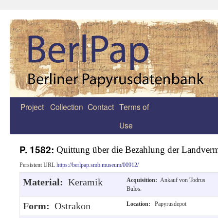
Project
Collection
Contact
Terms of
Zum
Use
Inhalt
springen
P. 1582:
Quittung über die Bezahlung der Landverm
Persistent URL
https://berlpap.smb.museum/00912/
Material:
Keramik
Acquisition:
Ankauf von Todrus
Bulos.
Form:
Ostrakon
Location:
Papyrusdepot