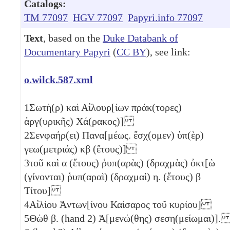
Catalogs:
TM 77097
HGV 77097
Papyri.info 77097
Text
, based on the
Duke Databank of
Documentary Papyri
(
CC BY
), see link:
o.wilck.587.xml
1
Σωτὴ(ρ) καὶ Αἰλουρ[ίων πράκ(τορες)
ἀργ(υρικῆς) Χά(ρακος)]
2
Σενφαήρ(ει) Πανα[μέως. ἔσχ(ομεν) ὑπ(ὲρ)
γεω(μετριάς)
κβ
(ἔτους)]
3
τοῦ καὶ
α
(ἔτους) ῥυπ(αρὰς) (δραχμὰς) ὀκτ[ὼ
(γίνονται) ῥυπ(αραὶ) (δραχμαὶ)
η
. (ἔτους)
β
Τίτου]
4
Αἰλίου Ἀντων[ίνου Καίσαρος τοῦ κυρίου]
5
Θὼθ
β
. (hand 2) Ἀ[μενώ(θης) σεση(μείωμαι)]