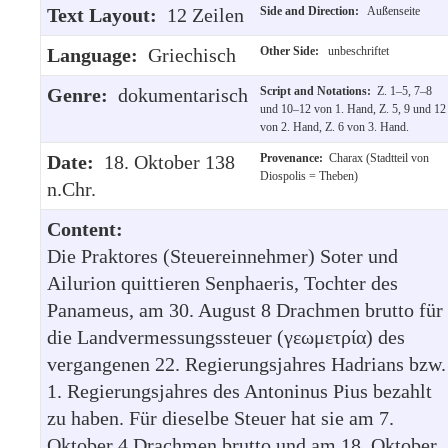
Text Layout:
12 Zeilen
Side and Direction:
Außenseite
Language:
Griechisch
Other Side:
unbeschriftet
Genre:
dokumentarisch
Script and Notations:
Z. 1–5, 7–8
und 10–12 von 1. Hand, Z. 5, 9 und 12
von 2. Hand, Z. 6 von 3. Hand.
Date:
18. Oktober 138
Provenance:
Charax (Stadtteil von
Diospolis = Theben)
n.Chr.
Content:
Die Praktores (Steuereinnehmer) Soter und
Ailurion quittieren Senphaeris, Tochter des
Panameus, am 30. August 8 Drachmen brutto für
die Landvermessungssteuer (γεωμετρία) des
vergangenen 22. Regierungsjahres Hadrians bzw.
1. Regierungsjahres des Antoninus Pius bezahlt
zu haben. Für dieselbe Steuer hat sie am 7.
Oktober 4 Drachmen brutto und am 18. Oktober