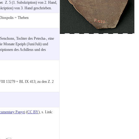
se:
Z. 5 (1. Subskription) von 2. Hand,
skription) von 3. Hand geschrieben.
Diospolis = Theben
 Senchons, Tochter des Petecha-, eine
 die Monate Epeiph (Juni/Juli) und
riptionen des Achilleus und des
III 13279 = BL IX 413; zu den Z. 2
cumentary Papyri
(
CC BY
), s. Link: