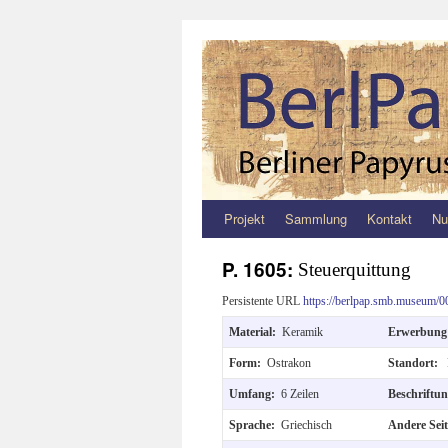
Projekt
Sammlung
Kontakt
Nu
Zum
Inhalt
P. 1605:
Steuerquittung
springen
Persistente URL
https://berlpap.smb.museum/0
Material:
Keramik
Erwerbun
Form:
Ostrakon
Standort:
Umfang:
6 Zeilen
Beschriftu
Sprache:
Griechisch
Andere Sei