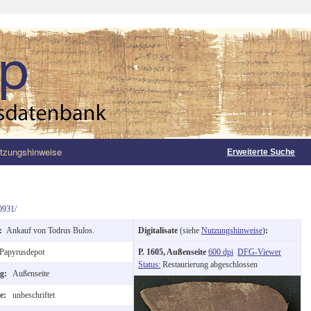
tzungshinweise
Erweiterte Suche
0931/
g:
Ankauf von Todrus Bulos.
Digitalisate
(siehe
Nutzungshinweise
)
:
Papyrusdepot
P. 1605, Außenseite
600 dpi
DFG-Viewer
Status:
Restaurierung abgeschlossen
ng:
Außenseite
te:
unbeschriftet