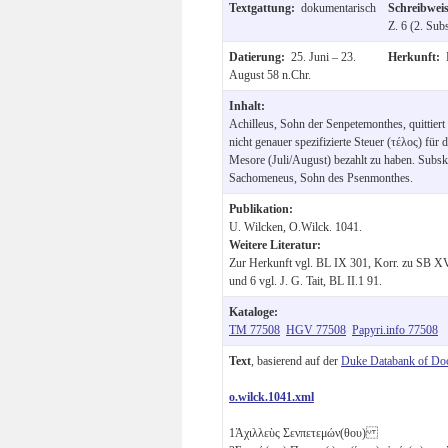
Textgattung:
dokumentarisch
Schreibwei
Z. 6 (2. Sub
Datierung:
25. Juni – 23.
Herkunft:
August 58 n.Chr.
Inhalt:
Achilleus, Sohn der Senpetemonthes, quittiert
nicht genauer spezifizierte Steuer (τέλος) für
Mesore (Juli/August) bezahlt zu haben. Subsk
Sachomeneus, Sohn des Psenmonthes.
Publikation:
U. Wilcken, O.Wilck. 1041.
Weitere Literatur:
Zur Herkunft vgl. BL IX 301, Korr. zu SB XV
und 6 vgl. J. G. Tait, BL II.1 91.
Kataloge:
TM 77508
HGV 77508
Papyri.info 77508
Text
, basierend auf der
Duke Databank of Do
o.wilck.1041.xml
1
Ἀχιλλεὺς Σενπετεμών(θου)