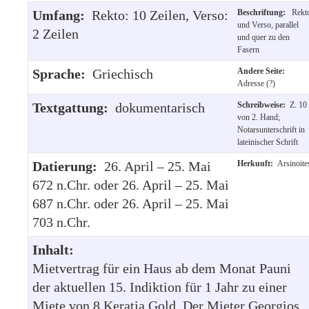
Umfang:
Rekto: 10 Zeilen, Verso:
Beschriftung:
Rekt
und Verso, parallel
2 Zeilen
und quer zu den
Fasern
Sprache:
Griechisch
Andere Seite:
Adresse (?)
Textgattung:
dokumentarisch
Schreibweise:
Z. 10
von 2. Hand;
Notarsunterschrift in
lateinischer Schrift
Datierung:
26. April – 25. Mai
Herkunft:
Arsinoite
672 n.Chr. oder 26. April – 25. Mai
687 n.Chr. oder 26. April – 25. Mai
703 n.Chr.
Inhalt:
Mietvertrag für ein Haus ab dem Monat Pauni
der aktuellen 15. Indiktion für 1 Jahr zu einer
Miete von 8 Keratia Gold. Der Mieter Georgios,