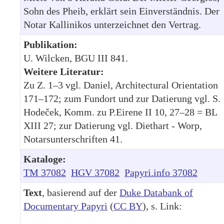
Sohn des Pheib, erklärt sein Einverständnis. Der
Notar Kallinikos unterzeichnet den Vertrag.
Publikation:
U. Wilcken, BGU III 841.
Weitere Literatur:
Zu Z. 1–3 vgl. Daniel, Architectural Orientation
171–172; zum Fundort und zur Datierung vgl. S.
Hodeček, Komm. zu P.Eirene II 10, 27–28 = BL
XIII 27; zur Datierung vgl. Diethart - Worp,
Notarsunterschriften 41.
Kataloge:
TM 37082
HGV 37082
Papyri.info 37082
Text
, basierend auf der
Duke Databank of
Documentary Papyri
(
CC BY
), s. Link: