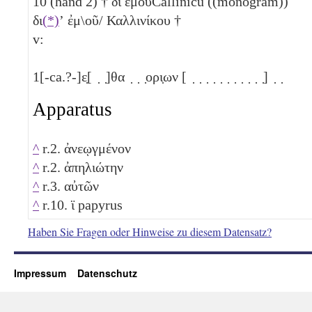
10
(hand 2) † δι εμουCallinicu ((monogram))
δι
(*)
ʼ ἐμ\οῦ/ Καλλινίκου †
v:
1
[-ca.?-]ε̣[ ̣ ̣]θα ̣ ̣ ̣ορι̣ων [ ̣ ̣ ̣ ̣ ̣ ̣ ̣ ̣ ̣ ̣ ̣] ̣ ̣
Apparatus
^
r.2. ἀνεῳγμένον
^
r.2. ἀπηλιώτην
^
r.3. αὐτῶν
^
r.10. ϊ papyrus
Haben Sie Fragen oder Hinweise zu diesem Datensatz?
Impressum
Datenschutz