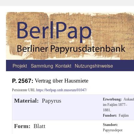
Projekt
Sammlung
Kontakt
Nutzungshinweise
Zum
Inhalt
P. 2567:
Vertrag über Hausmiete
springen
Persistente URL
https://berlpap.smb.museum/01047/
Material:
Papyrus
Erwerbung:
Ankau
im Faijûm 1877–
1881.
Fundort:
Faijûm
Form:
Blatt
Standort:
Papyrusdepot