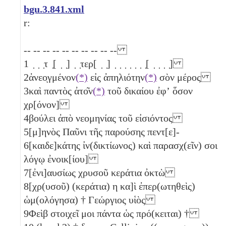
bgu.3.841.xml
r:
-- -- -- -- -- -- -- -- -- --
1
̣ ̣ ̣τ ̣[ ̣ ̣] ̣ ̣τερ[ ̣ ̣] ̣ ̣ ̣ ̣ ̣ ̣ ̣[ ̣ ̣ ̣ ̣]
2
ἀνεοͅγμένον
(*)
εἰς ἀπηλιότην
(*)
σὸν μέρος
3
καὶ παντὸς ἀτο͂ν
(*)
τοῦ δικαίου ἐφʼ ὅσον
χρ[όνον]
4
βούλει ἀπὸ νεομηνίας τοῦ εἰσιόντος
5
[μ]ηνὸς Παῦνι τῆς παρούσης πεντ[ε]-
6
[καιδε]κάτης ἰν(δικτίωνος) καὶ παρασχ(εῖν) σοι
λόγῳ ἐνοικ[ίου]
7
[ἐνι]αυσίως χρυσοῦ κεράτια ὀκτὼ
8
[χρ(υσοῦ) (κεράτια)
η
κα]ὶ ἐπερ(ωτηθεὶς)
ὡμ(ολόγησα) † Γεώργιος υἱὸς
9
Φεὶβ στοιχεῖ μοι πάντα ὡς πρό(κειται) †