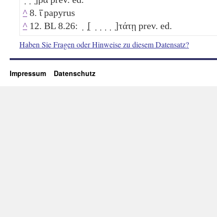
^
8. ϊ̈ papyrus
^
12. BL 8.26: ̣ ̣[ ̣ ̣ ̣ ̣ ̣]τάτῃ prev. ed.
Haben Sie Fragen oder Hinweise zu diesem Datensatz?
Impressum
Datenschutz