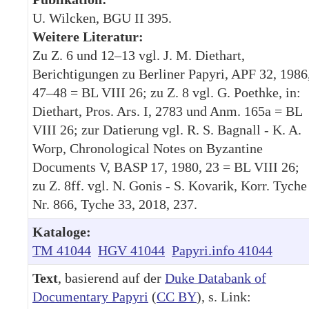
U. Wilcken, BGU II 395.
Weitere Literatur:
Zu Z. 6 und 12–13 vgl. J. M. Diethart,
Berichtigungen zu Berliner Papyri, APF 32, 1986
47–48 = BL VIII 26; zu Z. 8 vgl. G. Poethke, in:
Diethart, Pros. Ars. I, 2783 und Anm. 165a = BL
VIII 26; zur Datierung vgl. R. S. Bagnall - K. A.
Worp, Chronological Notes on Byzantine
Documents V, BASP 17, 1980, 23 = BL VIII 26;
zu Z. 8ff. vgl. N. Gonis - S. Kovarik, Korr. Tyche
Nr. 866, Tyche 33, 2018, 237.
Kataloge:
TM 41044
HGV 41044
Papyri.info 41044
Text
, basierend auf der
Duke Databank of
Documentary Papyri
(
CC BY
), s. Link: