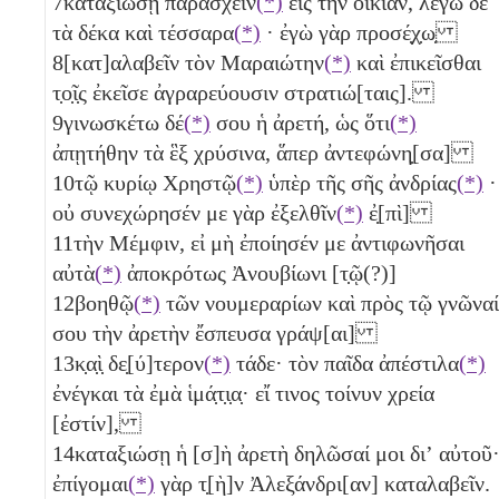
7
καταξιώσῃ παρασχεῖν
(*)
εἰς τὴν οἰκίαν, λέγω δὲ
τὰ
δέκα καὶ τέσσαρα
(*)
· ἐγὼ γὰρ προσέ̣χ̣ω̣
8
[κατ]αλαβεῖν τὸν Μαραιώτην
(*)
καὶ ἐπικεῖσθαι
τ̣ο̣ῖ̣ς ἐκεῖσε ἀγραρεύουσιν στρατιώ[ταις].
9
γινωσκέτω δέ
(*)
σου ἡ ἀρετή, ὡς ὅτι
(*)
ἀπῃτήθην τὰ
ἓξ
χρύσινα, ἅπερ ἀντεφώνη̣[σα]
10
τῷ κυρίῳ Χρηστῷ
(*)
ὑπὲρ τῆς σῆς ἀνδρίας
(*)
·
οὐ συνεχώρησέν με γὰρ ἐξελθῖν
(*)
ἐ̣[πὶ]
11
τὴν Μέμφιν, εἰ μὴ ἐποίησέν με ἀντιφωνῆσαι
αὐτὰ
(*)
ἀποκρότως Ἀνουβίωνι [τ̣ῷ(?)]
12
βοηθῷ
(*)
τῶν νουμεραρίων καὶ πρὸς τῷ γνῶναί
σου τὴν ἀρετὴν ἔσπευσα γράψ[αι]
13
κ̣α̣ὶ̣ δε̣[ύ]τερον
(*)
τάδε· τὸν παῖδα ἀπέστιλα
(*)
ἐνέγκαι τὰ ἐμὰ ἱμά̣τ̣ι̣α̣· εἴ τινος τοίνυν χρεία
[ἐστίν],
14
καταξιώσῃ ἡ [σ]ὴ ἀρετὴ δηλῶσαί μοι διʼ αὐτοῦ
ἐπίγομαι
(*)
γὰρ τ̣[ὴ]ν Ἀλεξάνδρι[αν] καταλαβεῖν.