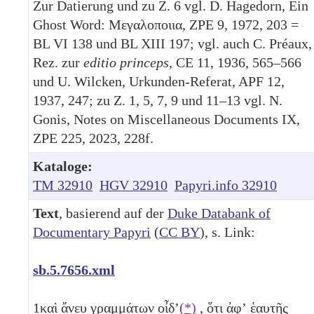
Zur Datierung und zu Z. 6 vgl. D. Hagedorn, Ein
Ghost Word: Μεγαλοποιια, ZPE 9, 1972, 203 =
BL VI 138 und BL XIII 197; vgl. auch C. Préaux,
Rez. zur
editio princeps
, CE 11, 1936, 565–566
und U. Wilcken, Urkunden-Referat, APF 12,
1937, 247; zu Z. 1, 5, 7, 9 und 11–13 vgl. N.
Gonis, Notes on Miscellaneous Documents IX,
ZPE 225, 2023, 228f.
Kataloge:
TM 32910
HGV 32910
Papyri.info 32910
Text
, basierend auf der
Duke Databank of
Documentary Papyri
(
CC BY
), s. Link:
sb.5.7656.xml
1
καὶ ἄνευ γραμμάτων οἶδʼ
(*)
, ὅτι ἀφʼ ἑαυτῆς