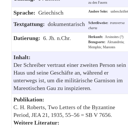
zu den Fasern
Sprache:
Griechisch
Andere Seite:
unbeschriftet
Textgattung:
dokumentarisch
Schreibweise:
transversa
charta
Datierung:
6. Jh. n.Chr.
Herkunft:
Arsinoites (?)
Bezugsorte:
Alexandreia;
Memphis; Mareotes
Inhalt:
Der Schreiber vertraut einer zweiten Person sein
Haus und seine Geschäfte an, während er
unterwegs ist, um die militärische Garnison im
Mareotischen Gau zu inspizieren.
Publikation:
C. H. Roberts, Two Letters of the Byzantine
Period, JEA 21, 1935, 55–56 = SB V 7656.
Weitere Literatur: