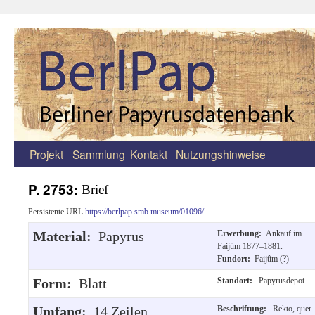
Projekt
Sammlung
Kontakt
Nutzungshinweise
Zum
Inhalt
P. 2753:
Brief
springen
Persistente URL
https://berlpap.smb.museum/01096/
Material:
Papyrus
Erwerbung:
Ankauf im
Faijûm 1877–1881.
Fundort:
Faijûm (?)
Form:
Blatt
Standort:
Papyrusdepot
Umfang:
14 Zeilen
Beschriftung:
Rekto, quer