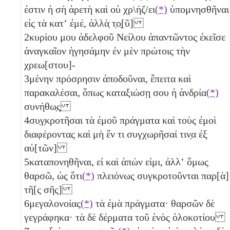
ἐστιν ἡ σὴ ἀρετὴ καὶ οὐ χρ\ήζ/ει
(*)
ὑπομνησθῆναι
εἰς τὰ κατʼ ἐμέ, ἀλλὰ̣ τ̣ο̣[ῦ]
2
κυρίου μου ἀδελφοῦ Νείλου ἀπαντῶντος ἐκεῖσε
ἀναγκαῖον ἡγησάμην ἐν μὲν πρώτοις τὴν
χρεω[στου]-
3
μένην πρόσρησιν ἀποδοῦναι, ἔπειτα καὶ
παρακαλέσαι, ὅπως καταξιώσῃ σου ἡ ἀνδρία
(*)
συνήθω̣ς̣
4
συ̣γ̣κροτῆσαι τὰ ἐμοῦ πράγματα καὶ τοὺς ἐμοὶ
διαφέροντας καὶ μὴ
ἕν
τι συγχωρῆσαί τιν̣α ἐξ
αὐ[τῶν]
5
καταπονηθῆναι, εἰ καὶ ἀπών εἰμι, ἀλλʼ ὅμως
θαρσῶ, ὡς ὅτι
(*)
πλειόνως συγκροτοῦνται παρ[ὰ]
τῆ[ς σῆς]
6
μεγαλονοίας
(*)
τὰ ἐμὰ πράγματα· θαρσῶν δὲ
γεγράφηκα· τὰ δὲ δέρματα τοῦ
ἑνὸς
ὁλοκοτίου