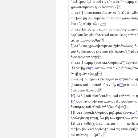
ἡμε]τέρου ἀρ[ι]θ̣μοῦ εἰς τὴν α[ὐτ]ὴν κώμην ἐ
χρεωστουμένων ἡμῖν ἀννωνῶ[ν]
5
[-ca.?-] καταστασιασάντων κατὰ τῶν ἀπελθ
αὐτ]οὺς μὴ βουλόμενοι αὐτῶν ἀπόκρισιν ποιῆσα
ἀπὸ τῆς αὐτῆς κώμης
6
[-ca.?-]οντες ἡμῖν καὶ αἰτοῦντες συγγνώμην
παρʼ αὐτῶν, αἰτοῦντες καὶ στρατιώτας πάλιν ἐκ
εἰς τὸ παραγενέσθαι
7
[-ca.?- τὰς χρεωσ]τουμένας ἡμῖν ἀννώνας, δ
τοῦ λογ]ιωτάτου ἐκδίκου τῆς Ἀρσινοϊ
(*)
τῶν 
διαφερόντων ασηφ
8
[-ca.?-] κώμην [βου]κκελλαρίους
(*)
ἐχόντω[
[Στρατ]ηγίου
(*)
ἀναλώματα πικ[ρ]ὰ ἡμᾶς ἀπαι
ἐν τῇ ἡμῶν κώμ[ῃ]
9
[-ca.?-] ̣ου ἡμῶν κατέφαγον τὰ ἱ
(*)
ππάρια α[
̣]ανισαν καὶ προσκαλοῦμεν τὴν ὑ
(*)
μετέραν ἐ
δεσπότου Χριστ̣οῦ
10
[-ca.?-] τοῦ εὐσεβεστάτου καὶ καλλινίκου
Ἰ
(*)
ουστ[ινιανο]ῦ τοῦ αἰωνίου Αὐγούστου κα
διοικητὰς τοῦ αὐτοῦ ἐνδόξου οἴκ[ου]
11
[-ca.?- βουκ]ελλαρίους μηδεμίαν ἔχοντες
(*
προλεχθείσῃ κώμῃ, ἵνα μὴ τῶν ἡμετέρων στ
12
[-ca.?-καθὼ(?)]ς εἴρηται τὰς ̣[ ̣ ̣ ̣ ̣ ἀνν]
αὐτ]ῶν βουκκελλαρίων
(*)
καὶ ὡς εἰκὸς ἀμιξί
καὶ ἀνέγκλητοι ἡμεῖ[ς]