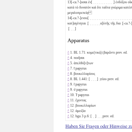
13
[-ca.?-]οσαι ἐν[ ̣ ̣ ̣ ̣ ̣ ̣ ̣ ̣ ̣ ̣ ̣ ̣] ἐνδόξου οἴκ
κατὰ τὸ δυνατὸν καὶ ὅτι ταῦτα γνώριμα κατέσ
μεγαλοπρεπείᾳ
14
[-ca.?-]ενου[ ̣ ̣ ̣ ̣ ̣ ̣ ̣ ̣ ̣ ̣ ̣ ̣ ̣ ̣ ̣ ̣ ̣ ̣ ̣ ̣ ̣ ̣ ̣ ̣
κατ]αγένηται ̣[ ̣ ̣ ̣ ̣ ̣ ̣ α]ὐτῆς τῆς δια ̣[-ca.?-] 
̣[ ̣ ̣ ̣]
Apparatus
^
1. BL 1.71: κομε(τικῷ) βαρῶντι prev. ed.
^
4. ποιῆσαι
^
5. ἀπελθό[ν]των
^
7. ϊ̈ papyrus
^
8. βουκελλαρίους
^
8. BL 1.441: [ ̣ ̣ ̣ ̣] ̣ι̣τίου prev. ed.
^
9. ἱ̈ papyrus
^
9. ὑ̈ papyrus
^
10. Ἰ̈ papyrus
^
11. ἔχοντας
^
12. βουκελλαρίων
^
12. ἀμειξία
^
12. bgu 3 p.6: [ ̣ ̣] ̣ ̣ ̣ prev. ed.
Haben Sie Fragen oder Hinweise z