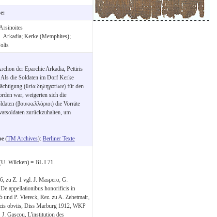
se:
Arsinoites
:
Arkadia; Kerke (Memphites);
olis
Archon der Eparchie Arkadia, Pettiris
 Als die Soldaten im Dorf Kerke
ächtigung (θεία δηληγατίων) für den
den war, weigerten sich die
oldaten (βουκκελλάριοι) die Vorräte
ivatsoldaten zurückzuhalten, um
oe
(
TM Archives
):
Berliner Texte
(U. Wilcken) = BL I 71.
6; zu Z. 1 vgl. J. Maspero, G.
De appellationibus honorificis in
5 und P. Viereck, Rez. zu A. Zehetmair,
aecis obviis, Diss Marburg 1912, WKP
J. Gascou, L'institution des