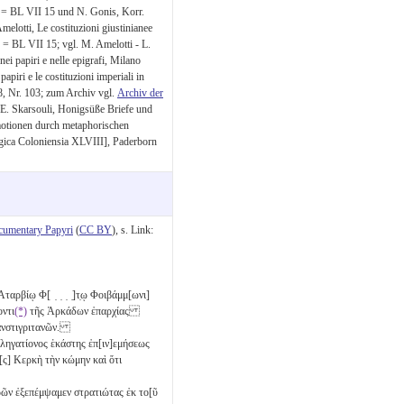
 = BL VII 15 und N. Gonis, Korr.
elotti, Le costituzioni giustinianee
7 = BL VII 15; vgl. M. Amelotti - L.
nei papiri e nelle epigrafi, Milano
apiri e le costituzioni imperiali in
8, Nr. 103; zum Archiv vgl.
Archiv der
. E. Skarsouli, Honigsüße Briefe und
motionen durch metaphorischen
gica Coloniensia XLVIII], Paderborn
cumentary Papyri
(
CC BY
), s. Link:
ίῳ Ἀταρβίῳ Φ[ ̣ ̣ ̣ ̣]τ̣ῳ Φοιβάμμ[ωνι]
οντι
(*)
τῆς Ἀρκάδων ἐπαρχίας
ανστιγριτανῶν.
δηληγατίονος ἑκάστης ἐπ[ιν]εμήσεως
[ς] Κερκὴ τὴν κώμην καὶ ὅτι
ρῶν ἐξεπέμψαμεν στρατιώτας ἐκ το[ῦ