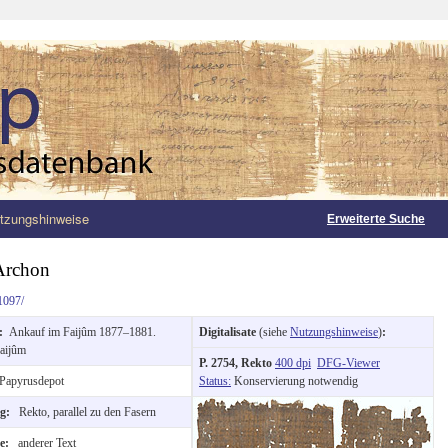
tzungshinweise
Erweiterte Suche
Archon
1097/
g:
Ankauf im Faijûm 1877–1881.
Digitalisate
(siehe
Nutzungshinweise
)
:
aijûm
P. 2754, Rekto
400 dpi
DFG-Viewer
Papyrusdepot
Status:
Konservierung notwendig
ng:
Rekto, parallel zu den Fasern
te:
anderer Text