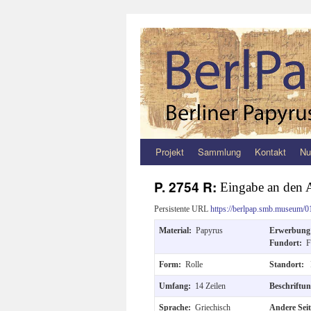
Projekt
Sammlung
Kontakt
Nu
Zum
Inhalt
P. 2754 R:
Eingabe an den 
springen
Persistente URL
https://berlpap.smb.museum/0
Material:
Papyrus
Erwerbun
Fundort:
F
Form:
Rolle
Standort:
Umfang:
14 Zeilen
Beschriftu
Sprache:
Griechisch
Andere Sei