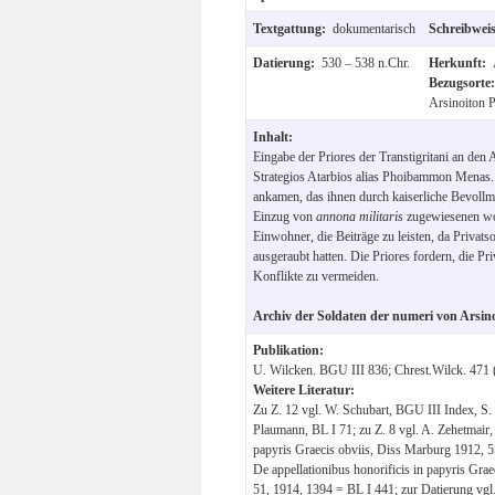
Textgattung:
dokumentarisch
Schreibwei
Datierung:
530 – 538 n.Chr.
Herkunft:
Bezugsorte
Arsinoiton P
Inhalt:
Eingabe der Priores der Transtigritani an den 
Strategios Atarbios alias Phoibammon Menas.
ankamen, das ihnen durch kaiserliche Bevollm
Einzug von
annona
militaris
zugewiesenen wor
Einwohner, die Beiträge zu leisten, da Privats
ausgeraubt hatten. Die Priores fordern, die Pr
Konflikte zu vermeiden.
Archiv der Soldaten der numeri von Arsin
Publikation:
U. Wilcken. BGU III 836; Chrest.Wilck. 471 
Weitere Literatur:
Zu Z. 12 vgl. W. Schubart, BGU III Index, S. 
Plaumann, BL I 71; zu Z. 8 vgl. A. Zehetmair, 
papyris Graecis obviis, Diss Marburg 1912, 5
De appellationibus honorificis in papyris Gr
51, 1914, 1394 = BL I 441; zur Datierung vgl. 