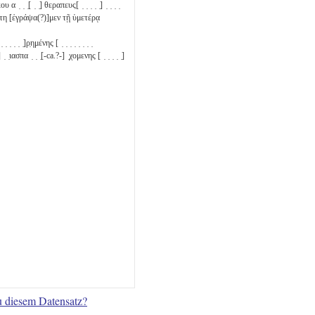
ου α ̣ ̣ ̣[ ̣ ̣] θεραπευς[ ̣ ̣ ̣ ̣ ̣] ̣ ̣ ̣ ̣
τη [ἐγράψα(?)]μεν τῇ ὑμετέρᾳ
 ̣ ̣ ̣ ̣ ̣ ̣]ρ̣ημένης [ ̣ ̣ ̣ ̣ ̣ ̣ ̣ ̣
̣ ̣ιασπα ̣ ̣ ̣[-ca.?-] ̣χομενης [ ̣ ̣ ̣ ̣ ̣]
u diesem Datensatz?