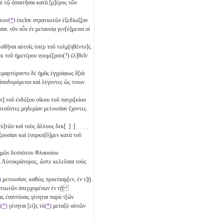
πὶ τῷ ἀπαιτῆσαι κατὰ [μ]έρος τῶν
οτων
(*)
ἐκεῖσε στρατιωτῶν ἐξεδίωξ[αν
ι. νῦν οὖν ἐν μετανοίᾳ γεν[ό]μενοι οἱ
 δοθῆναι αὑτοῖς ὑπὲρ τοῦ τολμ[ηθέντο]ς
 τοῦ ἡμετέρου ν̣ο̣υμέ̣[ρου(?) ἐλ]θεῖν
ιεμαρτύραντο δὲ ἡμᾶς ἐγγράφως δ[ιὰ
ἀποδυρόμενοι καὶ λέγοντες ὥς τινων
ν] τοῦ ἐνδόξου οἴκου τοῦ πατρι[κίου
τοῦντες μηδεμίαν μετουσίαν ἔχοντες
ὐ]τῶν καὶ τοὺς ἄλλους δεκ[ ̣] ̣[ ̣ ̣ ̣ ̣
ξουσίαν καὶ ἐνορκο[ῦ]μεν κατὰ τοῦ
 ἡμῶν δεσπότου Φλαουίου
ὶ Αὐτοκράτορος, ὥστε κελεῦσαι τοὺς
)
μετουσίαν, καθὼς προείπαμ[εν, ἐν τ]ῇ
ρατιωτῶν ἀπερχομένων ἐν τῇ
ώνας ἐναντίοσις γένηται παρὰ τ[ῶν
α
(*)
γένηται [εἰ]ς τὸ
(*)
μεταξὺ αὐτῶν