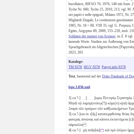
bucellaires, BIFAO 76, 1976, 148 mit Anm. 2
Tyche Nr. 660, Tyche 25, 2010, 213; vgl. M. Am
nei papiri e nelle epigrafi, Milano 1972, Nr. 2
Migliardi Zingale, Le costituzioni giustinianee 
1985, Nr. 18 = BL VIII 35; vgl. G. Purpura, I p
Egitto, Aegyptus 89, 2009, 155–220, insb. 21
Soldaten der numeri von Arsinoe
; zu Z. 8 vgl
lastende Worte. Studien zur Äußerung von E
Sprachgebrauch im Altgriechischen [Papyrolo
2023, 203.
Kataloge:
TM 9378
HGV 9378
Papyri.info 9378
Text
, basierend auf der
Duke Databank of Do
bgu.3.836.xml
1
[-ca.?-] ̣ ̣ ̣[ ̣ ̣ ̣ ̣]ω̣ρῳ Π̣ετ̣τιρίῳ Στρατηγ
Μηνᾷ τῷ λαμπρ(οτάτῳ(?)) κόμε(τι) κ̣(αὶ) ἄρχ̣
2
παρὰ τῶν πριόρων τῶν καθ[ωσιω]μένων Τρ
3
[-ca.?-]εια ἐκ τ[ῆς] καταπεμφθείσης θείας 
φανερὰς ἀννώνας καὶ κάπιτα ἐκταττόμενα [ε]ἰ
πάμπολλα
4
[-ca.?-] ̣ μὴ ποῆσ[αι]
(*)
καὶ πρὸ ὀλίγων ἡμε