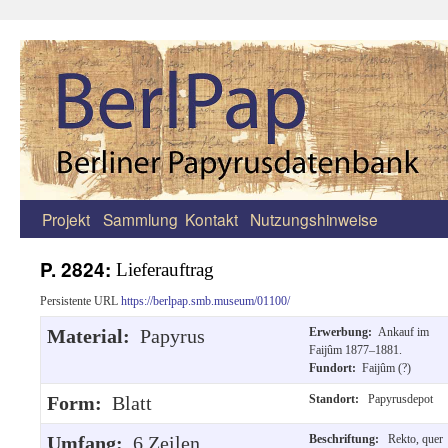
Projekt
Sammlung
Kontakt
Nutzungshinweise
Zum
Inhalt
P. 2824:
Lieferauftrag
springen
Persistente URL
https://berlpap.smb.museum/01100/
Material:
Papyrus
Erwerbung:
Ankauf im
Faijûm 1877–1881.
Fundort:
Faijûm (?)
Form:
Blatt
Standort:
Papyrusdepot
Umfang:
6 Zeilen.
Beschriftung:
Rekto, quer