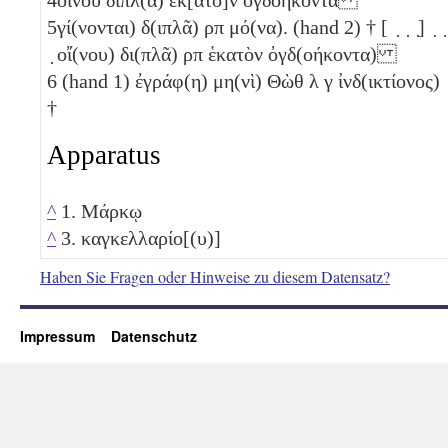
5
γί(νονται) δ(ιπλᾶ)
ρπ
μό(να). (hand 2) † [ ̣ ̣ ̣] ̣ ̣
̣ οἴ(νου) δι(πλᾶ)
ρπ
ἑκατὸν ὀγδ(οήκοντα)
6
(hand 1) ἐγράφ(η) μη(νὶ) Θὼθ
λ
γ
ἰνδ(ικτίονος)
†
Apparatus
^
1. Μάρκῳ
^
3. καγκελλαρίο[(υ)]
Haben Sie Fragen oder Hinweise zu diesem Datensatz?
Impressum
Datenschutz