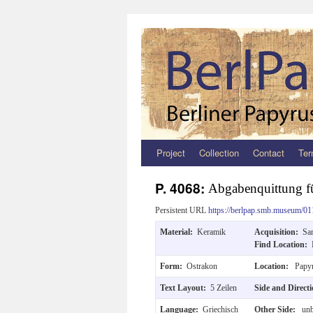
Project
Collection
Contact
Ter
Zum
Inhalt
P. 4068:
Abgabenquittung f
springen
Persistent URL
https://berlpap.smb.museum/01
Material:
Keramik
Acquisition:
Sa
Find Location:
Form:
Ostrakon
Location:
Papyr
Text Layout:
5 Zeilen
Side and Direct
Language:
Griechisch
Other Side:
unb