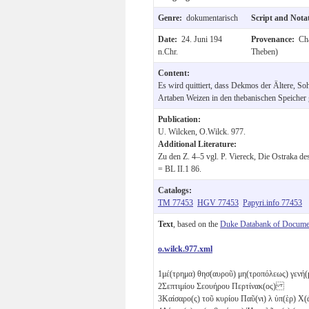
Genre:
dokumentarisch
Script and Nota
Date:
24. Juni 194
Provenance:
Cha
n.Chr.
Theben)
Content:
Es wird quittiert, dass Dekmos der Ältere, So
Artaben Weizen in den thebanischen Speicher g
Publication:
U. Wilcken, O.Wilck. 977.
Additional Literature:
Zu den Z. 4–5 vgl. P. Viereck, Die Ostraka d
= BL II.1 86.
Catalogs:
TM 77453
HGV 77453
Papyri.info 77453
Text
, based on the
Duke Databank of Documen
o.wilck.977.xml
1
μέ(τρημα) θησ(αυροῦ) μη(τροπόλεως) γενή
2
Σεπτιμίου Σεουήρου Περτίνακ(ος)
3
Καίσαρο(ς) τοῦ κυρίου Παῦ(νι)
λ
ὑπ(ὲρ) Χ(