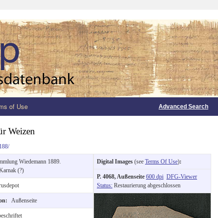
ms of Use
Advanced Search
ür Weizen
188/
mmlung Wiedemann 1889.
Digital Images
(see
Terms Of Use
)
:
Karnak (?)
P. 4068, Außenseite
600 dpi
DFG-Viewer
usdepot
Status:
Restaurierung abgeschlossen
ion:
Außenseite
eschriftet