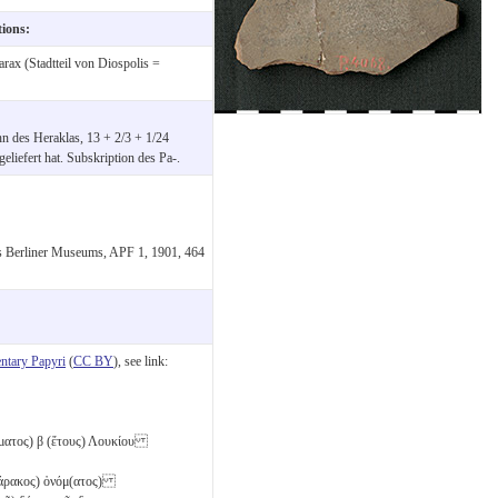
tions:
rax (Stadtteil von Diospolis =
hn des Heraklas, 13 + 2/3 + 1/24
eliefert hat. Subskription des Pa-.
es Berliner Museums, APF 1, 1901, 464
tary Papyri
(
CC BY
), see link:
(ματος)
β
(ἔτους) Λουκίου
άρακος) ὀνόμ(ατος)