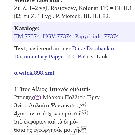
Zu Z. 1–2 vgl. Rostovcev, Kolonat 119 = BL II.1
82; zu Z. 13 vgl. P. Viereck, BL II.1 82.
Kataloge:
TM 77374
HGV 77374
Papyri.info 77374
Text
, basierend auf der
Duke Databank of
Documentary Papyri
(
CC BY
), s. Link:
o.wilck.898.xml
1
Τίτος Αἴλιος Τιτιανὸς δ(ιὰ)ἐπί-
2
τροπ̣ο̣ς
(*)
Μάρκου Πολλίου Ἑρεν-
3
νίου Λολούτι Ψενχώνσιος
4
χαίρειν. ἀπέσχον παρὰ σοῦ
5
τὸ ἐκφόριον καὶ τὰ δημό-
6
σια ἧς ἐγεώργησάς μοι γῆς