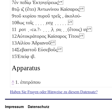
7
ἐν πεδίῳ Ἐκτ̣ον̣είρεως
8
τῷ
ιζ
(ἔτει) Ἀντωνίνου Καίσαρος
9
τοῦ κυρίου πυροῦ τρεῖς
, ἀκολού-
10
θως τοῖς ̣ ̣ ̣ ̣ ̣εσχ ̣ ̣ ̣ ̣ ̣ ̣
11
̣ροτ ̣ -ca.?- ̣ ̣ ̣ ̣λ̣ ̣ου̣ ̣ ̣ (ἔτους)
ιη
12
Αὐτοκράτορος Καίσαρος Τίτου
13
Αἰλίου Ἁδριανοῦ
14
Σεβαστοῦ Εὐσεβοῦς
15
Ἐπεὶφ
ιβ
.
Apparatus
^
1. ἐπιτρόπου
Haben Sie Fragen oder Hinweise zu diesem Datensatz?
Impressum
Datenschutz