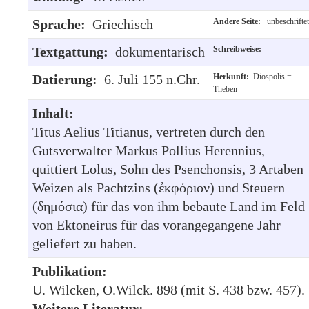
Sprache:
Griechisch
Andere Seite:
unbeschriftet
Textgattung:
dokumentarisch
Schreibweise:
Datierung:
6. Juli 155 n.Chr.
Herkunft:
Diospolis =
Theben
Inhalt:
Titus Aelius Titianus, vertreten durch den
Gutsverwalter Markus Pollius Herennius,
quittiert Lolus, Sohn des Psenchonsis, 3 Artaben
Weizen als Pachtzins (ἐκφόριον) und Steuern
(δημόσια) für das von ihm bebaute Land im Feld
von Ektoneirus für das vorangegangene Jahr
geliefert zu haben.
Publikation:
U. Wilcken, O.Wilck. 898 (mit S. 438 bzw. 457).
Weitere Literatur: