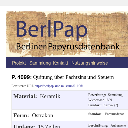
Projekt
Sammlung
Kontakt
Nutzungshinweise
Zum
Inhalt
P. 4099:
Quittung über Pachtzins und Steuern
springen
Persistente URL
https://berlpap.smb.museum/01196/
Material:
Keramik
Erwerbung:
Sammlung
Wiedemann 1889.
Fundort:
Karnak (?)
Form:
Ostrakon
Standort:
Papyrusdepot
Umfang:
15 Zeilen
Beschriftung:
Außenseite