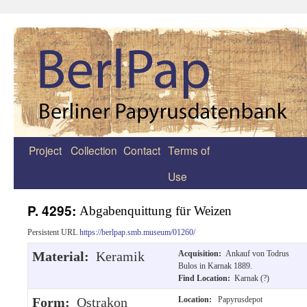
Project
Collection
Contact
Terms of
Zum
Use
Inhalt
springen
P. 4295:
Abgabenquittung für Weizen
Persistent URL
https://berlpap.smb.museum/01260/
Material:
Keramik
Acquisition:
Ankauf von Todrus
Bulos in Karnak 1889.
Find Location:
Karnak (?)
Form:
Ostrakon
Location:
Papyrusdepot