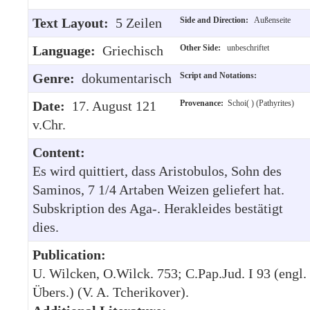
Text Layout:
5 Zeilen
Side and Direction:
Außenseite
Language:
Griechisch
Other Side:
unbeschriftet
Genre:
dokumentarisch
Script and Notations:
Date:
17. August 121
Provenance:
Schoi( ) (Pathyrites)
v.Chr.
Content:
Es wird quittiert, dass Aristobulos, Sohn des
Saminos, 7 1/4 Artaben Weizen geliefert hat.
Subskription des Aga-. Herakleides bestätigt
dies.
Publication:
U. Wilcken, O.Wilck. 753; C.Pap.Jud. I 93 (engl.
Übers.) (V. A. Tcherikover).