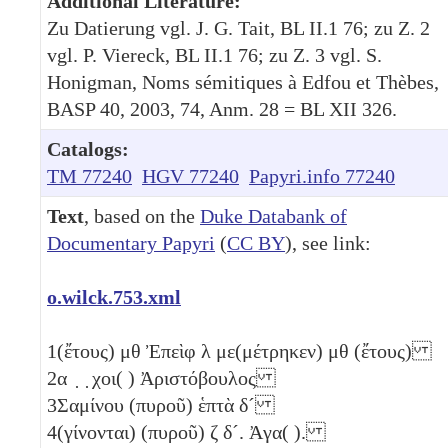
Additional Literature:
Zu Datierung vgl. J. G. Tait, BL II.1 76; zu Z. 2
vgl. P. Viereck, BL II.1 76; zu Z. 3 vgl. S.
Honigman, Noms sémitiques à Edfou et Thèbes,
BASP 40, 2003, 74, Anm. 28 = BL XII 326.
Catalogs:
TM 77240
HGV 77240
Papyri.info 77240
Text
, based on the
Duke Databank of
Documentary Papyri
(
CC BY
), see link:
o.wilck.753.xml
1
(ἔτους)
μθ
Ἐπεὶφ
λ
με(μέτρηκεν)
μθ
(ἔτους)
2
α ̣ ̣ χοι( ) Ἀριστόβουλος
3
Σαμίνου (πυροῦ) ἑπτὰ
δ´
4
(γίνονται) (πυροῦ)
ζ
δ´
. Ἀγα( ).