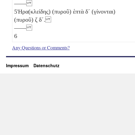
——
5
Ἡρα(κλείδης) (πυροῦ) ἑπτὰ
δ´
(γίνονται)
(πυροῦ)
ζ
δ´
.
——
6
Any Questions or Comments?
Impressum
Datenschutz