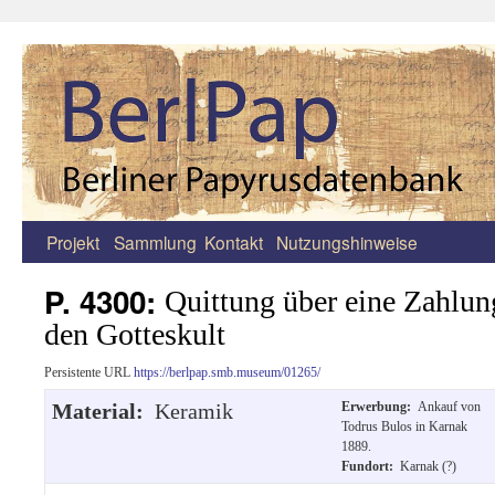
Projekt
Sammlung
Kontakt
Nutzungshinweise
Zum
Inhalt
P. 4300:
Quittung über eine Zahlung
springen
den Gotteskult
Persistente URL
https://berlpap.smb.museum/01265/
Material:
Keramik
Erwerbung:
Ankauf von
Todrus Bulos in Karnak
1889.
Fundort:
Karnak (?)