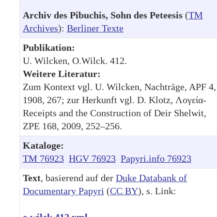
Archiv des Pibuchis, Sohn des Peteesis
(
TM
Archives
):
Berliner Texte
Publikation:
U. Wilcken, O.Wilck. 412.
Weitere Literatur:
Zum Kontext vgl. U. Wilcken, Nachträge, APF 4,
1908, 267; zur Herkunft vgl. D. Klotz, Λογεία-
Receipts and the Construction of Deir Shelwit,
ZPE 168, 2009, 252–256.
Kataloge:
TM 76923
HGV 76923
Papyri.info 76923
Text
, basierend auf der
Duke Databank of
Documentary Papyri
(
CC BY
), s. Link:
o.wilck.412.xml