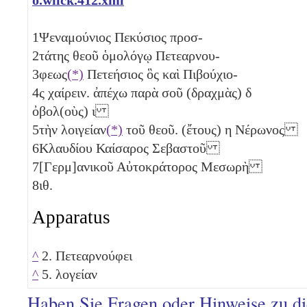
1
Ψεναμούνιος Πεκύσιος προσ-
2
τάτης θεοῦ ὁμολόγῳ Πετεαρνου-
3
φεως
(*)
Πετεήσιος ὃς καὶ Πιβούχιο-
4
ς χαίρειν. ἀπέχω παρὰ σοῦ (δραχμὰς)
δ
ὀβολ(οὺς)
ι
5
τὴν λοιγείαν
(*)
τοῦ θεοῦ. (ἔτους)
η
Νέρωνος
6
Κλαυδίου Καίσαρος Σεβαστοῦ
7
[Γερμ]ανικοῦ Αὐτοκράτορος Μεσωρὴ
8
ιθ
.
Apparatus
^
2. Πετεαρνούφει
^
5. λογείαν
Haben Sie Fragen oder Hinweise zu d