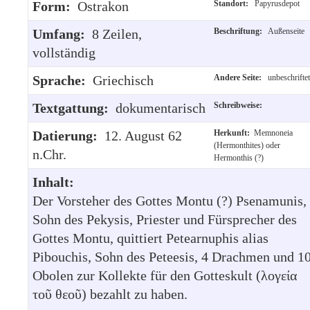
Form:
Ostrakon
Standort:
Papyrusdepot
Umfang:
8 Zeilen,
Beschriftung:
Außenseite
vollständig
Sprache:
Griechisch
Andere Seite:
unbeschriftet
Textgattung:
dokumentarisch
Schreibweise:
Datierung:
12. August 62
Herkunft:
Memnoneia
(Hermonthites) oder
n.Chr.
Hermonthis (?)
Inhalt:
Der Vorsteher des Gottes Montu (?) Psenamunis,
Sohn des Pekysis, Priester und Fürsprecher des
Gottes Montu, quittiert Petearnuphis alias
Pibouchis, Sohn des Peteesis, 4 Drachmen und 1
Obolen zur Kollekte für den Gotteskult (λογεία
τοῦ θεοῦ) bezahlt zu haben.