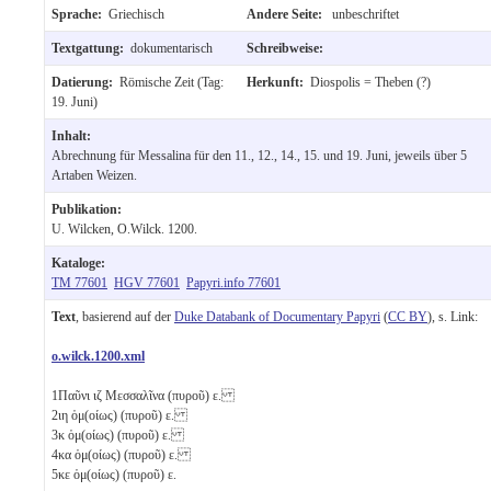
Sprache:
Griechisch
Andere Seite:
unbeschriftet
Textgattung:
dokumentarisch
Schreibweise:
Datierung:
Römische Zeit (Tag:
Herkunft:
Diospolis = Theben (?)
19. Juni)
Inhalt:
Abrechnung für Messalina für den 11., 12., 14., 15. und 19. Juni, jeweils über 5
Artaben Weizen.
Publikation:
U. Wilcken, O.Wilck. 1200.
Kataloge:
TM 77601
HGV 77601
Papyri.info 77601
Text
, basierend auf der
Duke Databank of Documentary Papyri
(
CC BY
), s. Link:
o.wilck.1200.xml
1
Παῦνι
ιζ
Μεσσαλῖνα (πυροῦ)
ε
.
2
ιη
ὁμ(οίως) (πυροῦ)
ε
.
3
κ
ὁμ(οίως) (πυροῦ)
ε
.
4
κα
ὁμ(οίως) (πυροῦ)
ε
.
5
κε
ὁμ(οίως) (πυροῦ)
ε
.