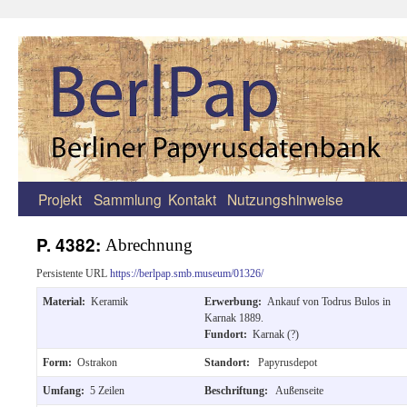
Projekt
Sammlung
Kontakt
Nutzungshinweise
Zum
Inhalt
P. 4382:
Abrechnung
springen
Persistente URL
https://berlpap.smb.museum/01326/
Material:
Keramik
Erwerbung:
Ankauf von Todrus Bulos in
Karnak 1889.
Fundort:
Karnak (?)
Form:
Ostrakon
Standort:
Papyrusdepot
Umfang:
5 Zeilen
Beschriftung:
Außenseite