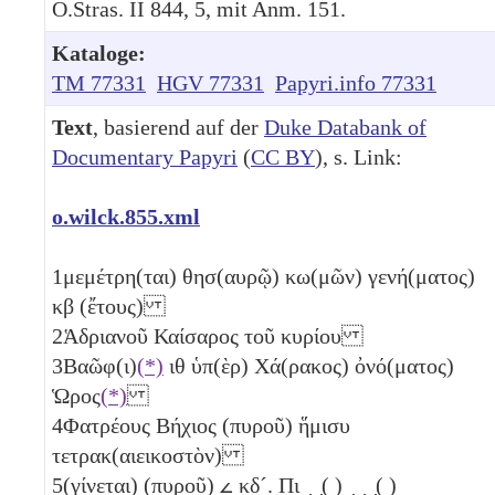
O.Stras. II 844, 5, mit Anm. 151.
Kataloge:
TM 77331
HGV 77331
Papyri.info 77331
Text
, basierend auf der
Duke Databank of
Documentary Papyri
(
CC BY
), s. Link:
o.wilck.855.xml
1
μεμέτρη(ται) θησ(αυρῷ) κω(μῶν) γενή(ματος)
κβ
(ἔτους)
2
Ἁδριανοῦ Καίσαρος τοῦ κυρίου
3
Βαῶφ(ι)
(*)
ιθ
ὑπ(ὲρ) Χά(ρακος) ὀνό(ματος)
Ὡρος
(*)
4
Φατρέους Βήχιος (πυροῦ) ἥμισυ
τετρακ(αιεικοστὸν)
5
(γίνεται) (πυροῦ)
𐅵
κδ´
. Πι ̣ ̣( ) ̣ ̣ ̣( )