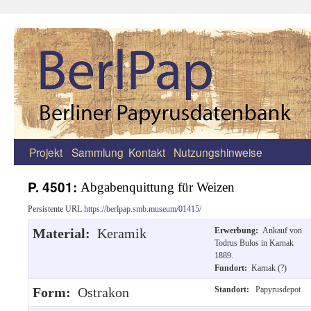
Projekt
Sammlung
Kontakt
Nutzungshinweise
Zum
Inhalt
P. 4501:
Abgabenquittung für Weizen
springen
Persistente URL
https://berlpap.smb.museum/01415/
Material:
Keramik
Erwerbung:
Ankauf von
Todrus Bulos in Karnak
1889.
Fundort:
Karnak (?)
Form:
Ostrakon
Standort:
Papyrusdepot